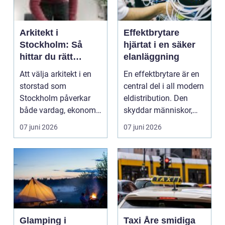
Arkitekt i
Effektbrytare
Stockholm: Så
hjärtat i en säker
hittar du rätt
elanläggning
arkitekt för hem,
Att välja arkitekt i en
En effektbrytare är en
kontor och
storstad som
central del i all modern
stadsmiljö
Stockholm påverkar
eldistribution. Den
både vardag, ekonomi
skyddar människor,
och v&...
kablar och ut...
07 juni 2026
07 juni 2026
Glamping i
Taxi Åre smidiga