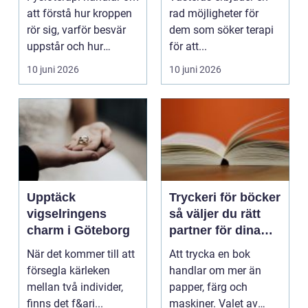
att förstå hur kroppen
rad möjligheter för
rör sig, varför besvär
dem som söker terapi
uppstår och hur
för att...
funktionen kan ...
10 juni 2026
10 juni 2026
Upptäck
Tryckeri för böcker
vigselringens
så väljer du rätt
charm i Göteborg
partner för dina
tryckta titlar
När det kommer till att
Att trycka en bok
försegla kärleken
handlar om mer än
mellan två individer,
papper, färg och
finns det f&ari...
maskiner. Valet av