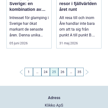
Sverige: en
resor i fjällvärlden
kombination av
året runt
natur och lyx
Intresset för glamping i
Att resa till och inom
Sverige har ökat
Åre handlar inte bara
markant de senaste
om att ta sig från
åren. Denna unika
punkt A till punkt B.
reset...
För många är t...
05 juni 2026
31 maj 2026
1
…
24
25
26
…
35
Adress