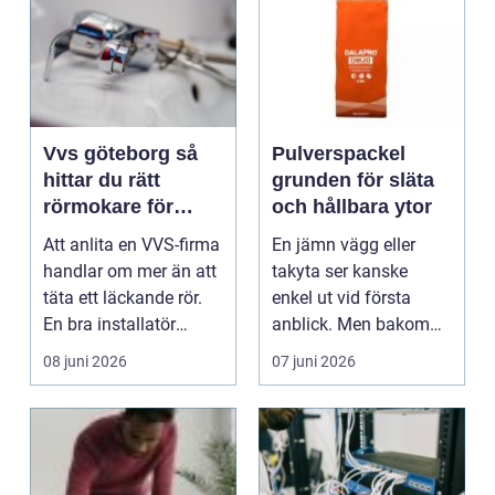
Vvs göteborg så
Pulverspackel
hittar du rätt
grunden för släta
rörmokare för
och hållbara ytor
trygga
Att anlita en VVS-firma
En jämn vägg eller
installationer
handlar om mer än att
takyta ser kanske
täta ett läckande rör.
enkel ut vid första
En bra installatör
anblick. Men bakom
hjälper till...
en snygg målad vägg
08 juni 2026
07 juni 2026
ligg...