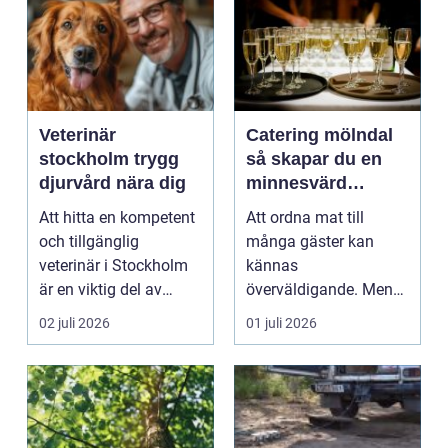
Veterinär
Catering mölndal
stockholm trygg
så skapar du en
djurvård nära dig
minnesvärd
måltidsupplevelse
Att hitta en kompetent
Att ordna mat till
och tillgänglig
många gäster kan
veterinär i Stockholm
kännas
är en viktig del av
överväldigande. Men
ansvaret som djuräg...
med genomtänkt
02 juli 2026
01 juli 2026
planering och rätt
sam...