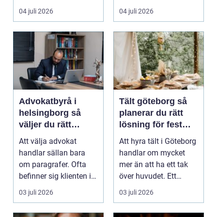
som ramar in ...
direkt: hur laddar m...
04 juli 2026
04 juli 2026
Advokatbyrå i
Tält göteborg så
helsingborg så
planerar du rätt
väljer du rätt
lösning för fest
juridiskt stöd
och event
Att välja advokat
Att hyra tält i Göteborg
handlar sällan bara
handlar om mycket
om paragrafer. Ofta
mer än att ha ett tak
befinner sig klienten i
över huvudet. Ett
en utsatt situatio...
genomtänkt tält s...
03 juli 2026
03 juli 2026