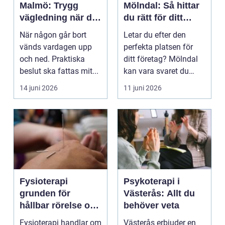
Malmö: Trygg
Mölndal: Så hittar
vägledning när du
du rätt för ditt
anordnar en
företag
När någon går bort
Letar du efter den
begravning i
vänds vardagen upp
perfekta platsen för
Malmö
och ned. Praktiska
ditt företag? Mölndal
beslut ska fattas mit...
kan vara svaret du
s&ou...
14 juni 2026
11 juni 2026
Fysioterapi
Psykoterapi i
grunden för
Västerås: Allt du
hållbar rörelse och
behöver veta
rehabilitering
Fysioterapi handlar om
Västerås erbjuder en