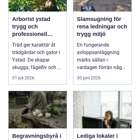
Arborist ystad
Slamsugning för
trygg och
rena ledningar och
professionell
trygg miljö
trädvård i
Träd ger karaktär åt
En fungerande
kustklimat
trädgårdar och gator i
avloppsanläggning
Ystad. De skapar
märks sällan i
skugga, fågelliv och en
vardagen förrän något
lugn känsla i v...
går fel. Då kan
01 juli 2026
30 juni 2026
problem som öv...
Begravningsbyrå i
Lediga lokaler i