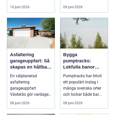
tryckeri påverkar hur
10 juni 2026
09 juni 2026
läsare...
Asfaltering
Bygga
garageuppfart: Så
pumptracks:
skapas en hållbar
Lekfulla banor
och snygg infart
som förenar
En välplanerad
Pumptracks har blivit
cykling,
asfaltering
ett populärt inslag i
gemenskap och
garageuppfart
många svenska orter
teknik
Västerås gör vardagen
och lockar både bar...
enklare och h&ou...
08 juni 2026
08 juni 2026