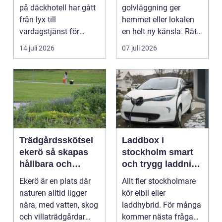
på däckhotell har gått
golvläggning ger
från lyx till
hemmet eller lokalen
vardagstjänst för
en helt ny känsla. Rätt
många bilägare. I
materi...
14 juli 2026
07 juli 2026
Hels...
Trädgårdsskötsel
Laddbox i
ekerö så skapas
stockholm smart
hållbara och
och trygg laddning
vackra utemiljöer
hemma och på
Ekerö är en plats där
Allt fler stockholmare
året runt
jobbet
naturen alltid ligger
kör elbil eller
nära, med vatten, skog
laddhybrid. För många
och villaträdgårdar
kommer nästa fråga