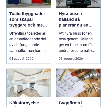
Toalettbyggnader
Hyra buss i
som skapar
halland så
tryggare och mer
planerar du en
tillgängliga
trygg och smidig
Offentliga toaletter är
Att hyra buss för en
offentliga miljöer
resa
en grundläggande del
resa genom Halland
av ett fungerande
ger en frihet som få
samhälle, men hamnar
andra resealternativ
ofta längst ned ...
erbjuder. Gruppen ...
04 augusti 2026
03 augusti 2026
Köksförnyelse
Byggfirma i