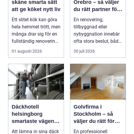
skåne smarta sätt
Örebro – så väljer
att ge köket nytt liv
du rätt partner för
ditt projekt
Ett slitet kök kan göra
En renovering,
hela hemmet trött, men
tillbyggnad eller
många drar sig för en
nybyggnation innebär
fullständig renovering.
ofta stora beslut, både
Det tar...
ekonomiskt ...
01 augusti 2026
30 juli 2026
Däckhotell
Golvfirma i
helsingborg
Stockholm – så
smartaste vägen
väljer du rätt för
till säkra hjulskift
ett hållbart golv
Att lämna in sina däck
En professionell