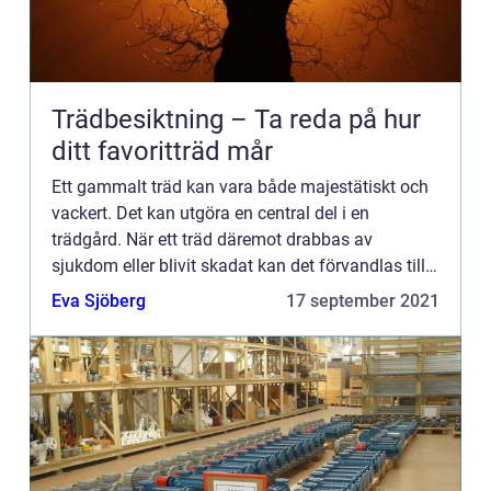
Trädbesiktning – Ta reda på hur
ditt favoritträd mår
Ett gammalt träd kan vara både majestätiskt och
vackert. Det kan utgöra en central del i en
trädgård. När ett träd däremot drabbas av
sjukdom eller blivit skadat kan det förvandlas till
en livsfara. Ett skadat eller sjukt träd kan falla och
Eva Sjöberg
17 september 2021
därmed sk...