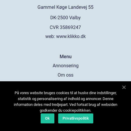
web:
www.klikko.dk
Menu
Annonsering
Om oss
Cookies
På vores website bruges cookies til at huske dine indstillinger,
Kontakta oss
statistik og personalisering af indhold og annoncer. Denne
Sitemap
information deles med tredjepart. Ved fortsat brug af websiden
godkender du cookiepolitikken.
Ok
Privatlivspolitik