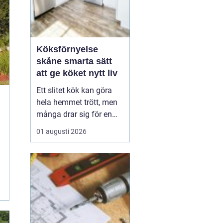
Köksförnyelse
skåne smarta sätt
att ge köket nytt liv
Ett slitet kök kan göra
hela hemmet trött, men
många drar sig för en
fullständig renovering.
01 augusti 2026
Det tar tid, kostar mycket
och kräver ofta stora
ingrepp. Därför väljer allt
fler att satsa på
köksförnyelse i stället
för att riva ut och bygga
nytt. Med rä...