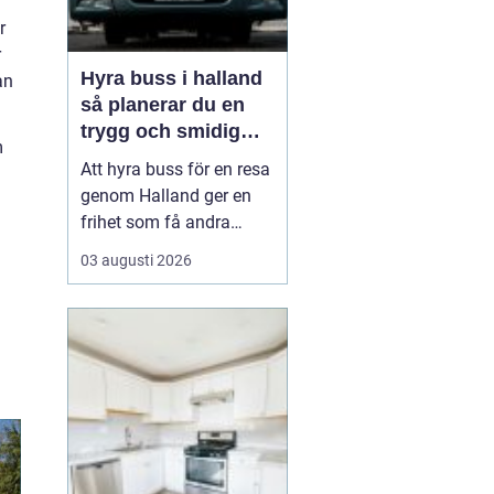
r
r
Hyra buss i halland
an
så planerar du en
trygg och smidig
m
resa
Att hyra buss för en resa
genom Halland ger en
frihet som få andra
resealternativ erbjuder.
03 augusti 2026
Gruppen håller ihop,
restiden blir en del av
upplevelsen och
logistiken förenklas
märkbart. Samtidigt kan
det kännas svårt att veta
var man börjar: Hur stor
b...