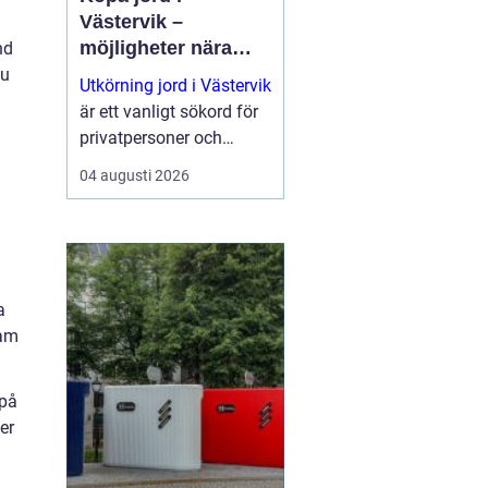
Västervik –
möjligheter nära
nd
natur och kust
du
Utkörning jord i Västervik
u
är ett vanligt sökord för
privatpersoner och
företag som planerar
04 augusti 2026
nya trädgårdar,
markarbeten eller...
a
ram
 på
er