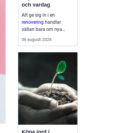
och vardag
Att ge sig in i en
renovering
handlar
sällan bara om nya
ytskikt. För många
06 augusti 2026
handlar det om att
skapa ett hem som
fungerar bättre, känns
tryggare och håller
länge. En genomtänkt
renovering kan sänka
energik...
Köpa jord i