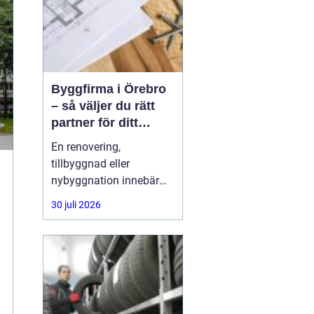
Byggfirma i Örebro
– så väljer du rätt
partner för ditt
projekt
En renovering,
tillbyggnad eller
nybyggnation innebär
ofta stora beslut, både
30 juli 2026
ekonomiskt och
praktiskt. Många
privatpersoner och
företag i Örebro ställer
sig samma fråga: hur
hittar man en trygg,