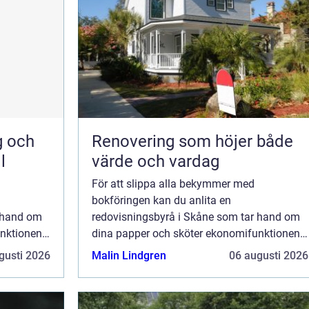
g och
Renovering som höjer både
l
värde och vardag
För att slippa alla bekymmer med
bokföringen kan du anlita en
r hand om
redovisningsbyrå i Skåne som tar hand om
unktionen
dina papper och sköter ekonomifunktionen
 med sitt,
åt dig. Alla företagare är upptagna med sitt,
gusti 2026
Malin Lindgren
06 augusti 2026
ler säljer
och om du exempelvis lagar bilar eller säljer
lampor, kanske...