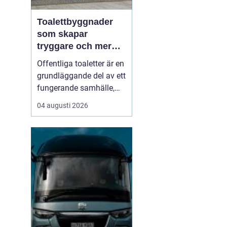
Toalettbyggnader
som skapar
tryggare och mer
tillgängliga
Offentliga toaletter är en
offentliga miljöer
grundläggande del av ett
fungerande samhälle,
men hamnar ofta längst
04 augusti 2026
ned på prioriteringslistan
i stadsplanering och
byggprojekt. Samtidigt
vet alla som någon gång
stått utan toalett i en
park, på en badplats eller
under et...