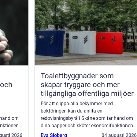
Toalettbyggnader som
 och
skapar tryggare och mer
tillgängliga offentliga miljöer
För att slippa alla bekymmer med
bokföringen kan du anlita en
r hand om
redovisningsbyrå i Skåne som tar hand om
unktionen
dina papper och sköter ekonomifunktionen
 med sitt,
åt dig. Alla företagare är upptagna med sitt,
gusti 2026
Eva Sjöberg
04 augusti 2026