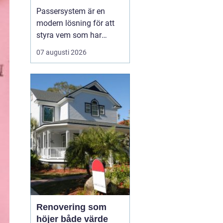
Passersystem är en
modern lösning för att
styra vem som har
tillträde till en byggnad
07 augusti 2026
eller ett utrymme, och
när tillträdet ska vara
möjligt. Genom att
ersätta traditionella
nycklar med digitala
nyckelbärare som kort,
brickor eller koder får
fastighe...
Renovering som
höjer både värde