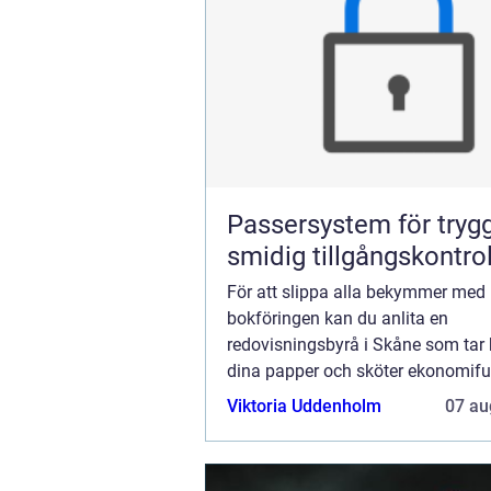
Passersystem för tryg
smidig tillgångskontrol
För att slippa alla bekymmer med
bokföringen kan du anlita en
redovisningsbyrå i Skåne som ta
dina papper och sköter ekonomif
åt dig. Alla företagare är upptagna
Viktoria Uddenholm
07 au
och om du exempelvis lagar bilar el
lampor, kanske...