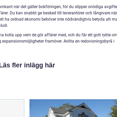
ramkant när det gäller bokföringen, för du slipper onödiga avgifte
ffärer. Du kan snabbt ge besked till leverantörer och långivare nä
et. Att ha ordnad ekonomi behöver inte nödvändigtvis betyda att m
koll.
rna kolla upp vem de gör affärer med, och du får ett gott rykte o
ig expansionsmöjligheter framöver. Anlita en redovisningsbyrå i
Läs fler inlägg här