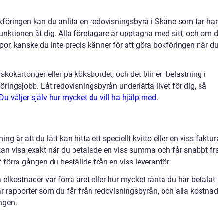
kföringen kan du anlita en redovisningsbyrå i Skåne som tar ha
nktionen åt dig. Alla företagare är upptagna med sitt, och om 
mpor, kanske du inte precis känner för att göra bokföringen när d
i skokartonger eller på köksbordet, och det blir en belastning i
öringsjobb. Låt redovisningsbyrån underlätta livet för dig, så
Du väljer själv hur mycket du vill ha hjälp med
.
ng är att du lätt kan hitta ett speciellt kvitto eller en viss faktur
an visa exakt när du betalade en viss summa och får snabbt f
t förra gången du beställde från en viss leverantör.
 elkostnader var förra året eller hur mycket ränta du har betalat
 rapporter som du får från redovisningsbyrån, och alla kostnad
ingen.