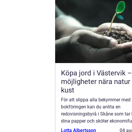
Köpa jord i Västervik –
möjligheter nära natur
kust
För att slippa alla bekymmer med
bokföringen kan du anlita en
redovisningsbyrå i Skåne som ta
dina papper och sköter ekonomif
åt dig. Alla företagare är upptagna
Lotta Albertsson
04 au