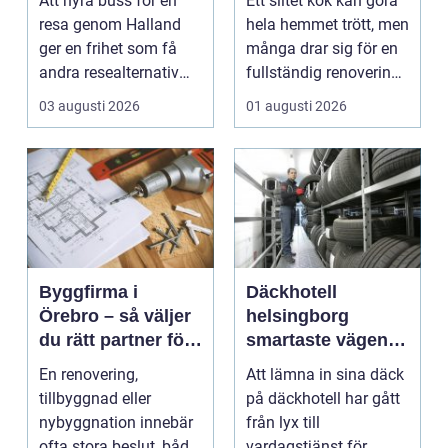
Att hyra buss för en
Ett slitet kök kan göra
resa
resa genom Halland
hela hemmet trött, men
ger en frihet som få
många drar sig för en
andra resealternativ
fullständig renovering.
erbjuder. Gruppen ...
Det tar...
03 augusti 2026
01 augusti 2026
Byggfirma i
Däckhotell
Örebro – så väljer
helsingborg
du rätt partner för
smartaste vägen
ditt projekt
till säkra hjulskift
En renovering,
Att lämna in sina däck
tillbyggnad eller
på däckhotell har gått
nybyggnation innebär
från lyx till
ofta stora beslut, både
vardagstjänst för