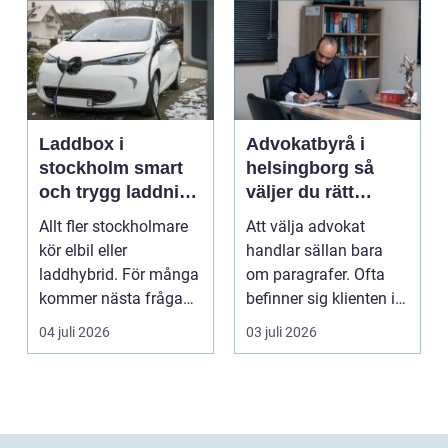
Laddbox i
Advokatbyrå i
stockholm smart
helsingborg så
och trygg laddning
väljer du rätt
hemma och på
juridiskt stöd
Allt fler stockholmare
Att välja advokat
jobbet
kör elbil eller
handlar sällan bara
laddhybrid. För många
om paragrafer. Ofta
kommer nästa fråga
befinner sig klienten i
direkt: hur laddar m...
en utsatt situatio...
04 juli 2026
03 juli 2026