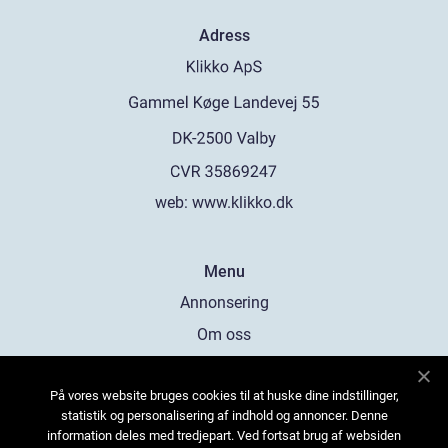
Adress
web:
www.klikko.dk
Menu
Annonsering
Om oss
Cookies
På vores website bruges cookies til at huske dine indstillinger,
Kontakta oss
statistik og personalisering af indhold og annoncer. Denne
Sitemap
information deles med tredjepart. Ved fortsat brug af websiden