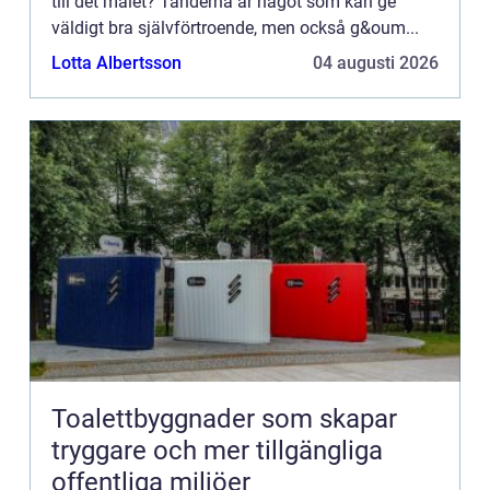
till det målet? Tänderna är något som kan ge
väldigt bra självförtroende, men också g&oum...
Lotta Albertsson
04 augusti 2026
Toalettbyggnader som skapar
tryggare och mer tillgängliga
offentliga miljöer