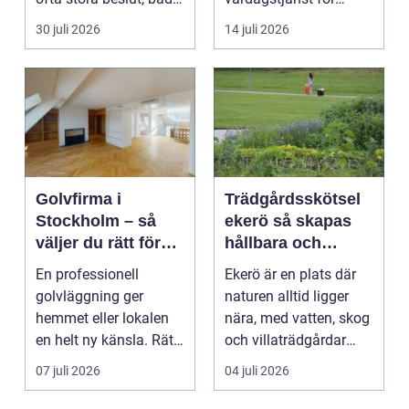
ekonomiskt ...
många bilägare. I
30 juli 2026
14 juli 2026
Hels...
Golvfirma i
Trädgårdsskötsel
Stockholm – så
ekerö så skapas
väljer du rätt för
hållbara och
ett hållbart golv
vackra utemiljöer
En professionell
Ekerö är en plats där
året runt
golvläggning ger
naturen alltid ligger
hemmet eller lokalen
nära, med vatten, skog
en helt ny känsla. Rätt
och villaträdgårdar
materi...
som ramar in ...
07 juli 2026
04 juli 2026