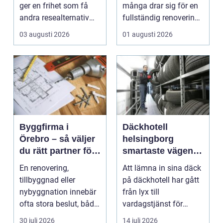
ger en frihet som få
många drar sig för en
andra resealternativ
fullständig renovering.
erbjuder. Gruppen ...
Det tar...
03 augusti 2026
01 augusti 2026
Byggfirma i
Däckhotell
Örebro – så väljer
helsingborg
du rätt partner för
smartaste vägen
ditt projekt
till säkra hjulskift
En renovering,
Att lämna in sina däck
tillbyggnad eller
på däckhotell har gått
nybyggnation innebär
från lyx till
ofta stora beslut, både
vardagstjänst för
ekonomiskt ...
många bilägare. I
30 juli 2026
14 juli 2026