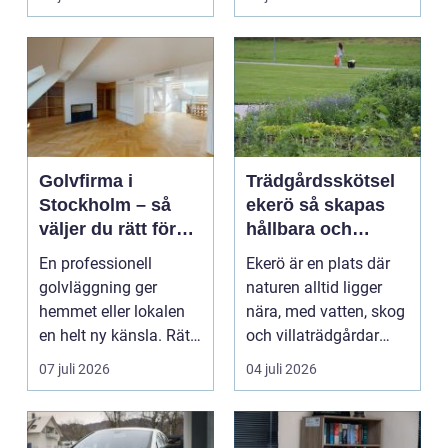
Hels...
Golvfirma i
Trädgårdsskötsel
Stockholm – så
ekerö så skapas
väljer du rätt för
hållbara och
ett hållbart golv
vackra utemiljöer
En professionell
Ekerö är en plats där
året runt
golvläggning ger
naturen alltid ligger
hemmet eller lokalen
nära, med vatten, skog
en helt ny känsla. Rätt
och villaträdgårdar
materi...
som ramar in ...
07 juli 2026
04 juli 2026