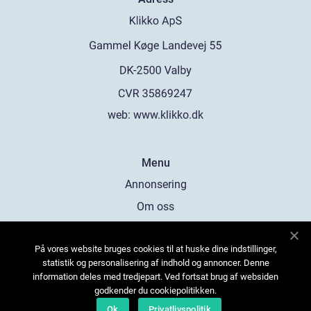
web:
www.klikko.dk
Menu
Annonsering
Om oss
Cookies
På vores website bruges cookies til at huske dine indstillinger,
Kontakta oss
statistik og personalisering af indhold og annoncer. Denne
Sitemap
information deles med tredjepart. Ved fortsat brug af websiden
godkender du cookiepolitikken.
Ok
Privatlivspolitik