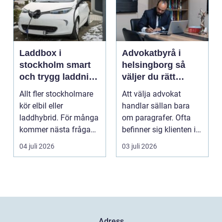
Laddbox i
Advokatbyrå i
stockholm smart
helsingborg så
och trygg laddning
väljer du rätt
hemma och på
juridiskt stöd
Allt fler stockholmare
Att välja advokat
jobbet
kör elbil eller
handlar sällan bara
laddhybrid. För många
om paragrafer. Ofta
kommer nästa fråga
befinner sig klienten i
direkt: hur laddar m...
en utsatt situatio...
04 juli 2026
03 juli 2026
Adress