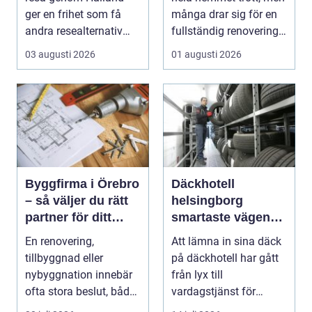
ger en frihet som få
många drar sig för en
andra resealternativ
fullständig renovering.
erbjuder. Gruppen ...
Det tar...
03 augusti 2026
01 augusti 2026
Byggfirma i Örebro
Däckhotell
– så väljer du rätt
helsingborg
partner för ditt
smartaste vägen
projekt
till säkra hjulskift
En renovering,
Att lämna in sina däck
tillbyggnad eller
på däckhotell har gått
nybyggnation innebär
från lyx till
ofta stora beslut, både
vardagstjänst för
ekonomiskt ...
många bilägare. I