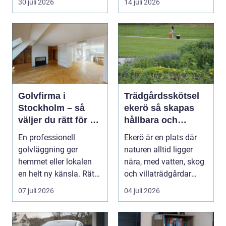
30 juli 2026
14 juli 2026
Hels...
Golvfirma i
Trädgårdsskötsel
Stockholm – så
ekerö så skapas
väljer du rätt för ett
hållbara och
hållbart golv
vackra utemiljöer
En professionell
Ekerö är en plats där
året runt
golvläggning ger
naturen alltid ligger
hemmet eller lokalen
nära, med vatten, skog
en helt ny känsla. Rätt
och villaträdgårdar
materi...
som ramar in ...
07 juli 2026
04 juli 2026