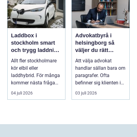
Laddbox i
Advokatbyrå i
stockholm smart
helsingborg så
och trygg laddning
väljer du rätt
hemma och på
juridiskt stöd
Allt fler stockholmare
Att välja advokat
jobbet
kör elbil eller
handlar sällan bara om
laddhybrid. För många
paragrafer. Ofta
kommer nästa fråga
befinner sig klienten i
direkt: hur laddar m...
en utsatt situatio...
04 juli 2026
03 juli 2026