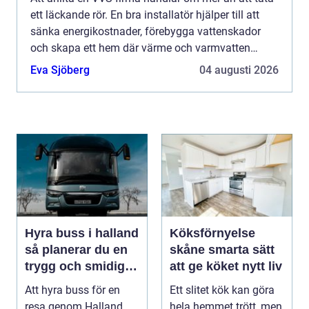
ett läckande rör. En bra installatör hjälper till att
sänka energikostnader, förebygga vattenskador
och skapa ett hem där värme och varmvatten
fungerar som de ska, året runt. I Göteborg, med
Eva Sjöberg
04 augusti 2026
gamla la...
Hyra buss i halland
Köksförnyelse
så planerar du en
skåne smarta sätt
trygg och smidig
att ge köket nytt liv
resa
Att hyra buss för en
Ett slitet kök kan göra
resa genom Halland
hela hemmet trött, men