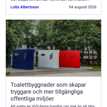
fungerar som de ska, året runt. I Göteborg, med
Lotta Albertsson
04 augusti 2026
gamla la...
Toalettbyggnader som skapar
tryggare och mer tillgängliga
offentliga miljöer
Att anlita en VVS-firma handlar om mer än att täta