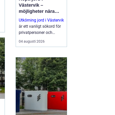
Västervik –
möjligheter nära
natur och kust
Utkörning jord i Västervik
är ett vanligt sökord för
privatpersoner och
företag som planerar
04 augusti 2026
nya trädgårdar,
markarbeten eller...