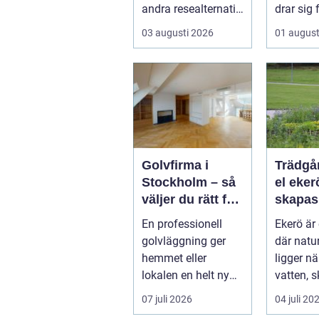
andra resealternativ
drar sig 
erbjuder. Gruppen ...
fullstän
03 augusti 2026
01 august
renoverin
Golvfirma i
Trädgå
Stockholm – så
el ekerö 
väljer du rätt för
skapas
ett hållbart golv
och va
En professionell
Ekerö är 
utemilj
golvläggning ger
där natur
runt
hemmet eller
ligger n
lokalen en helt ny
vatten, 
känsla. Rätt
villaträ
07 juli 2026
04 juli 20
materi...
ramar in 