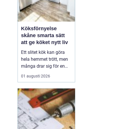
Köksförnyelse
skåne smarta sätt
att ge köket nytt liv
Ett slitet kök kan göra
hela hemmet trött, men
många drar sig för en
fullständig renovering.
01 augusti 2026
Det tar tid, kostar mycket
och kräver ofta stora
ingrepp. Därför väljer allt
fler att satsa på
köksförnyelse i stället
för att riva ut och bygga
nytt. Med rä...