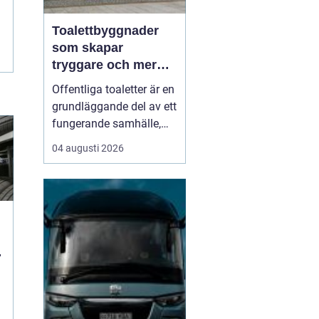
Toalettbyggnader
som skapar
tryggare och mer
tillgängliga
Offentliga toaletter är en
offentliga miljöer
grundläggande del av ett
fungerande samhälle,
men hamnar ofta längst
04 augusti 2026
ned på prioriteringslistan
i stadsplanering och
byggprojekt. Samtidigt
vet alla som någon gång
stått utan toalett i en
park, på en badplats eller
n
under et...