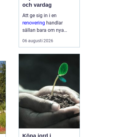
och vardag
Att ge sig in i en
renovering
handlar
sällan bara om nya
ytskikt. För många
06 augusti 2026
handlar det om att
skapa ett hem som
fungerar bättre, känns
tryggare och håller
länge. En genomtänkt
renovering kan sänka
energik...
Köpa jord i