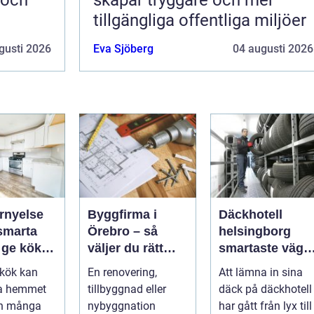
tillgängliga offentliga miljöer
gusti 2026
Eva Sjöberg
04 augusti 2026
rnyelse
Byggfirma i
Däckhotell
Örebro – så
helsingborg
t ge köket
väljer du rätt
smartaste väge
partner för ditt
till säkra
t kök kan
En renovering,
Att lämna in sina
projekt
hjulskift
la hemmet
tillbyggnad eller
däck på däckhotell
en många
nybyggnation
har gått från lyx till