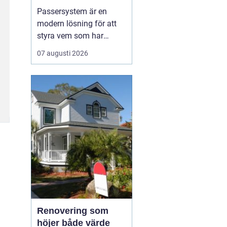
Passersystem är en
modern lösning för att
styra vem som har
tillträde till en byggnad
07 augusti 2026
eller ett utrymme, och
när tillträdet ska vara
möjligt. Genom att
ersätta traditionella
nycklar med digitala
nyckelbärare som kort,
brickor eller koder får
fastighe...
Renovering som
höjer både värde