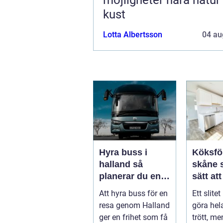
kust
Lotta Albertsson
04 au
Hyra buss i
Köksfö
halland så
skåne smarta
planerar du en
sätt at
trygg och
nytt liv
Att hyra buss för en
Ett slite
smidig resa
resa genom Halland
göra he
ger en frihet som få
trött, m