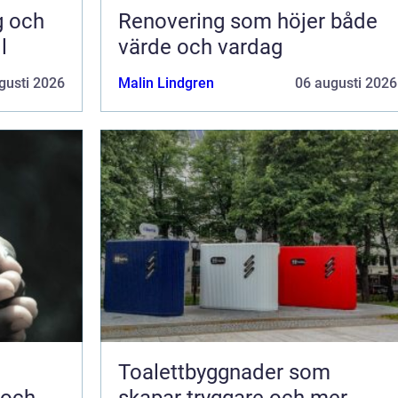
g och
Renovering som höjer både
l
värde och vardag
gusti 2026
Malin Lindgren
06 augusti 2026
Toalettbyggnader som
 och
skapar tryggare och mer