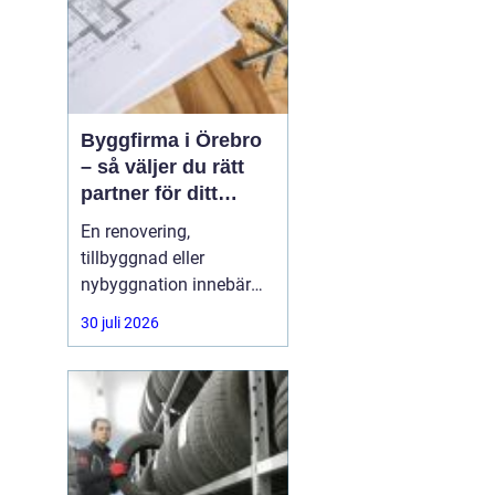
Byggfirma i Örebro
– så väljer du rätt
partner för ditt
projekt
En renovering,
tillbyggnad eller
nybyggnation innebär
ofta stora beslut, både
30 juli 2026
ekonomiskt och
praktiskt. Många
privatpersoner och
företag i Örebro ställer
sig samma fråga: hur
hittar man en trygg,