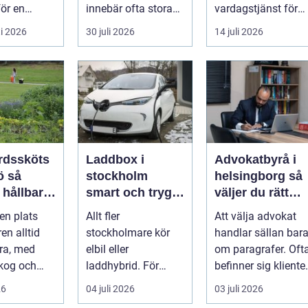
för en
innebär ofta stora
vardagstjänst för
dig
beslut, både
många bilägare. I
i 2026
30 juli 2026
14 juli 2026
g. Det tar...
ekonomiskt ...
Hels...
rdssköts
Laddbox i
Advokatbyrå i
så
stockholm
helsingborg så
 hållbara
smart och trygg
väljer du rätt
ckra
laddning hemma
juridiskt stöd
en plats
Allt fler
Att välja advokat
öer året
och på jobbet
en alltid
stockholmare kör
handlar sällan bar
ära, med
elbil eller
om paragrafer. Oft
skog och
laddhybrid. För
befinner sig kliente
dgårdar som
många kommer
i en utsatt situatio..
26
04 juli 2026
03 juli 2026
...
nästa fråga direkt: