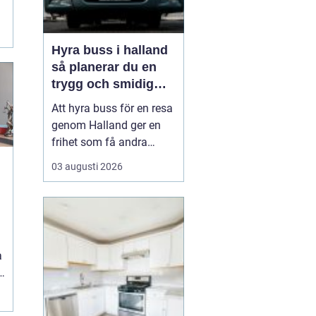
Hyra buss i halland
så planerar du en
trygg och smidig
resa
Att hyra buss för en resa
genom Halland ger en
frihet som få andra
resealternativ erbjuder.
03 augusti 2026
Gruppen håller ihop,
restiden blir en del av
upplevelsen och
logistiken förenklas
a
märkbart. Samtidigt kan
a
det kännas svårt att veta
n
var man börjar: Hur stor
.
b...