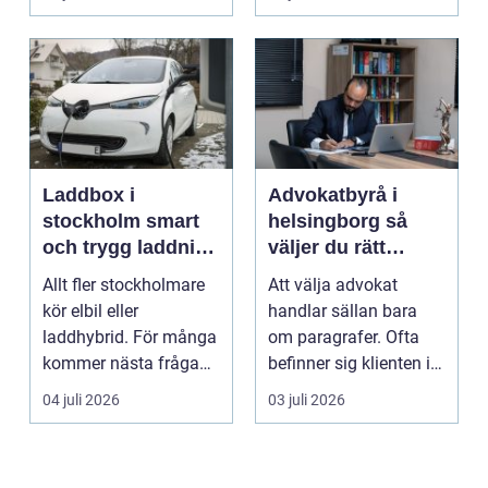
Laddbox i
Advokatbyrå i
stockholm smart
helsingborg så
och trygg laddning
väljer du rätt
hemma och på
juridiskt stöd
Allt fler stockholmare
Att välja advokat
jobbet
kör elbil eller
handlar sällan bara
laddhybrid. För många
om paragrafer. Ofta
kommer nästa fråga
befinner sig klienten i
direkt: hur laddar m...
en utsatt situatio...
04 juli 2026
03 juli 2026