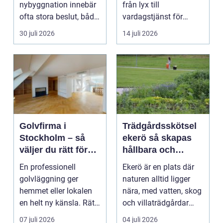
nybyggnation innebär
från lyx till
ofta stora beslut, både
vardagstjänst för
ekonomiskt ...
många bilägare. I
30 juli 2026
14 juli 2026
Hels...
Golvfirma i
Trädgårdsskötsel
Stockholm – så
ekerö så skapas
väljer du rätt för
hållbara och
ett hållbart golv
vackra utemiljöer
En professionell
Ekerö är en plats där
året runt
golvläggning ger
naturen alltid ligger
hemmet eller lokalen
nära, med vatten, skog
en helt ny känsla. Rätt
och villaträdgårdar
materi...
som ramar in ...
07 juli 2026
04 juli 2026