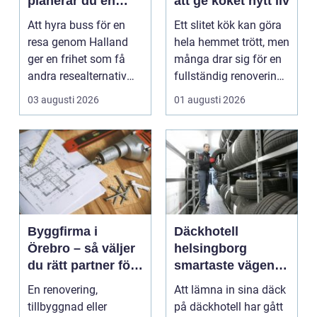
planerar du en
att ge köket nytt liv
trygg och smidig
Att hyra buss för en
Ett slitet kök kan göra
resa
resa genom Halland
hela hemmet trött, men
ger en frihet som få
många drar sig för en
andra resealternativ
fullständig renovering.
erbjuder. Gruppen ...
Det tar...
03 augusti 2026
01 augusti 2026
Byggfirma i
Däckhotell
Örebro – så väljer
helsingborg
du rätt partner för
smartaste vägen
ditt projekt
till säkra hjulskift
En renovering,
Att lämna in sina däck
tillbyggnad eller
på däckhotell har gått