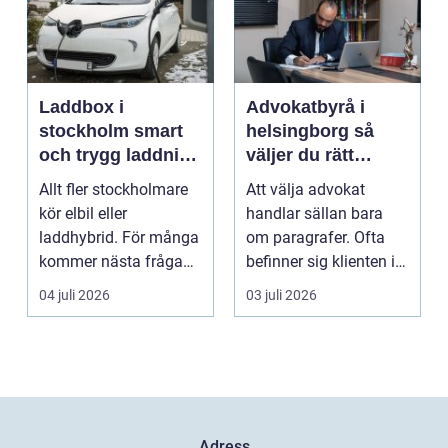
Laddbox i
Advokatbyrå i
stockholm smart
helsingborg så
och trygg laddning
väljer du rätt
hemma och på
juridiskt stöd
Allt fler stockholmare
Att välja advokat
jobbet
kör elbil eller
handlar sällan bara
laddhybrid. För många
om paragrafer. Ofta
kommer nästa fråga
befinner sig klienten i
direkt: hur laddar m...
en utsatt situatio...
04 juli 2026
03 juli 2026
Adress