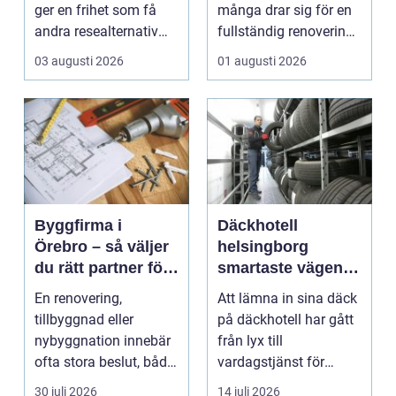
ger en frihet som få
många drar sig för en
andra resealternativ
fullständig renovering.
erbjuder. Gruppen ...
Det tar...
03 augusti 2026
01 augusti 2026
Byggfirma i
Däckhotell
Örebro – så väljer
helsingborg
du rätt partner för
smartaste vägen
ditt projekt
till säkra hjulskift
En renovering,
Att lämna in sina däck
tillbyggnad eller
på däckhotell har gått
nybyggnation innebär
från lyx till
ofta stora beslut, både
vardagstjänst för
ekonomiskt ...
många bilägare. I
30 juli 2026
14 juli 2026