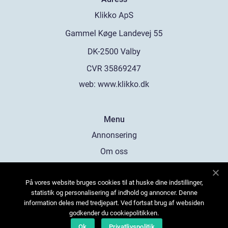
web:
www.klikko.dk
Menu
Annonsering
Om oss
Cookies
På vores website bruges cookies til at huske dine indstillinger,
Kontakta oss
statistik og personalisering af indhold og annoncer. Denne
Sitemap
information deles med tredjepart. Ved fortsat brug af websiden
godkender du cookiepolitikken.
Ok
Privatlivspolitik