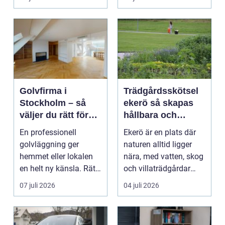
Hels...
Golvfirma i
Trädgårdsskötsel
Stockholm – så
ekerö så skapas
väljer du rätt för
hållbara och
ett hållbart golv
vackra utemiljöer
En professionell
Ekerö är en plats där
året runt
golvläggning ger
naturen alltid ligger
hemmet eller lokalen
nära, med vatten, skog
en helt ny känsla. Rätt
och villaträdgårdar
materi...
som ramar in ...
07 juli 2026
04 juli 2026