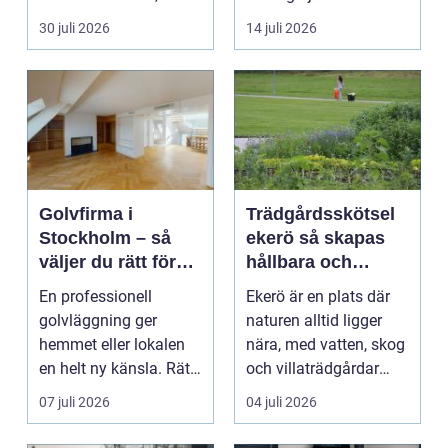
ekonomiskt ...
många bilägare. I
30 juli 2026
14 juli 2026
Hels...
Golvfirma i
Trädgårdsskötsel
Stockholm – så
ekerö så skapas
väljer du rätt för
hållbara och
ett hållbart golv
vackra utemiljöer
En professionell
Ekerö är en plats där
året runt
golvläggning ger
naturen alltid ligger
hemmet eller lokalen
nära, med vatten, skog
en helt ny känsla. Rätt
och villaträdgårdar
materi...
som ramar in ...
07 juli 2026
04 juli 2026