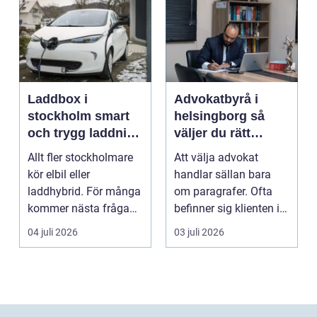
Laddbox i
Advokatbyrå i
stockholm smart
helsingborg så
och trygg laddning
väljer du rätt
hemma och på
juridiskt stöd
Allt fler stockholmare
Att välja advokat
jobbet
kör elbil eller
handlar sällan bara
laddhybrid. För många
om paragrafer. Ofta
kommer nästa fråga
befinner sig klienten i
direkt: hur laddar m...
en utsatt situatio...
04 juli 2026
03 juli 2026