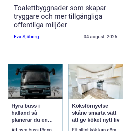
Toalettbyggnader som skapar
tryggare och mer tillgängliga
offentliga miljöer
Eva Sjöberg
04 augusti 2026
Hyra buss i
Köksförnyelse
halland så
skåne smarta sätt
planerar du en
att ge köket nytt liv
trygg och smidig
Att hyra buss för en
Ett slitet kök kan göra