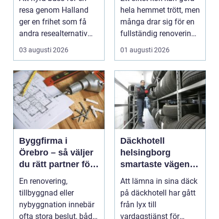
resa
resa genom Halland
hela hemmet trött, men
ger en frihet som få
många drar sig för en
andra resealternativ
fullständig renovering.
erbjuder. Gruppen ...
Det tar...
03 augusti 2026
01 augusti 2026
Byggfirma i
Däckhotell
Örebro – så väljer
helsingborg
du rätt partner för
smartaste vägen
ditt projekt
till säkra hjulskift
En renovering,
Att lämna in sina däck
tillbyggnad eller
på däckhotell har gått
nybyggnation innebär
från lyx till
ofta stora beslut, både
vardagstjänst för