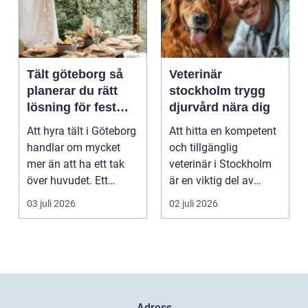
Tält göteborg så
Veterinär
planerar du rätt
stockholm trygg
lösning för fest
djurvård nära dig
och event
Att hyra tält i Göteborg
Att hitta en kompetent
handlar om mycket
och tillgänglig
mer än att ha ett tak
veterinär i Stockholm
över huvudet. Ett
är en viktig del av
genomtänkt tält s...
ansvaret som djuräg...
03 juli 2026
02 juli 2026
Adress