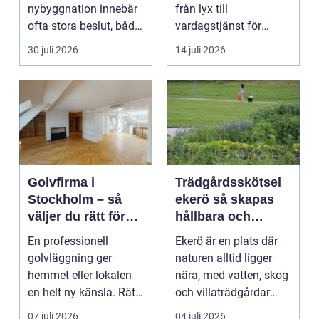
nybyggnation innebär
från lyx till
ofta stora beslut, både
vardagstjänst för
ekonomiskt ...
många bilägare. I
30 juli 2026
14 juli 2026
Hels...
Golvfirma i
Trädgårdsskötsel
Stockholm – så
ekerö så skapas
väljer du rätt för
hållbara och
ett hållbart golv
vackra utemiljöer
En professionell
Ekerö är en plats där
året runt
golvläggning ger
naturen alltid ligger
hemmet eller lokalen
nära, med vatten, skog
en helt ny känsla. Rätt
och villaträdgårdar
materi...
som ramar in ...
07 juli 2026
04 juli 2026