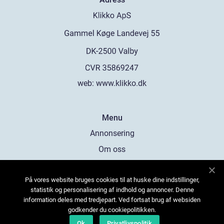
web:
www.klikko.dk
Menu
Annonsering
Om oss
Cookies
På vores website bruges cookies til at huske dine indstillinger,
Kontakta oss
statistik og personalisering af indhold og annoncer. Denne
Sitemap
information deles med tredjepart. Ved fortsat brug af websiden
godkender du cookiepolitikken.
Ok
Privatlivspolitik