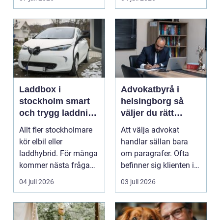
Laddbox i
Advokatbyrå i
stockholm smart
helsingborg så
och trygg laddning
väljer du rätt
hemma och på
juridiskt stöd
Allt fler stockholmare
Att välja advokat
jobbet
kör elbil eller
handlar sällan bara
laddhybrid. För många
om paragrafer. Ofta
kommer nästa fråga
befinner sig klienten i
direkt: hur laddar m...
en utsatt situatio...
04 juli 2026
03 juli 2026