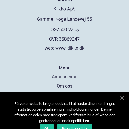
web:
www.klikko.dk
Menu
Annonsering
Om oss
Cookies
På vores website bruges cookies til at huske dine indstillinger,
Kontakta oss
statistik og personalisering af indhold og annoncer. Denne
Sitemap
information deles med tredjepart. Ved fortsat brug af websiden
godkender du cookiepolitikken.
Ok
Privatlivspolitik