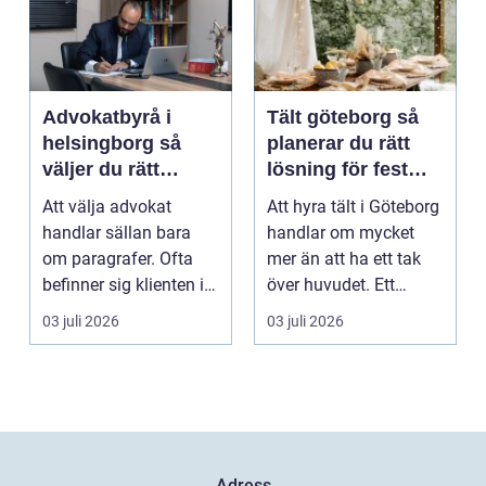
Advokatbyrå i
Tält göteborg så
helsingborg så
planerar du rätt
väljer du rätt
lösning för fest
juridiskt stöd
och event
Att välja advokat
Att hyra tält i Göteborg
handlar sällan bara
handlar om mycket
om paragrafer. Ofta
mer än att ha ett tak
befinner sig klienten i
över huvudet. Ett
en utsatt situatio...
genomtänkt tält s...
03 juli 2026
03 juli 2026
Adress