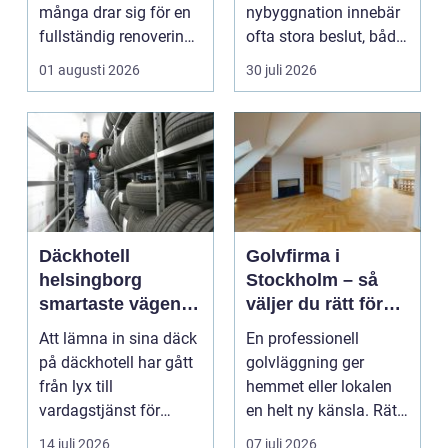
många drar sig för en
nybyggnation innebär
fullständig renovering.
ofta stora beslut, både
Det tar...
ekonomiskt ...
01 augusti 2026
30 juli 2026
Däckhotell
Golvfirma i
helsingborg
Stockholm – så
smartaste vägen
väljer du rätt för
till säkra hjulskift
ett hållbart golv
Att lämna in sina däck
En professionell
på däckhotell har gått
golvläggning ger
från lyx till
hemmet eller lokalen
vardagstjänst för
en helt ny känsla. Rätt
många bilägare. I
materi...
14 juli 2026
07 juli 2026