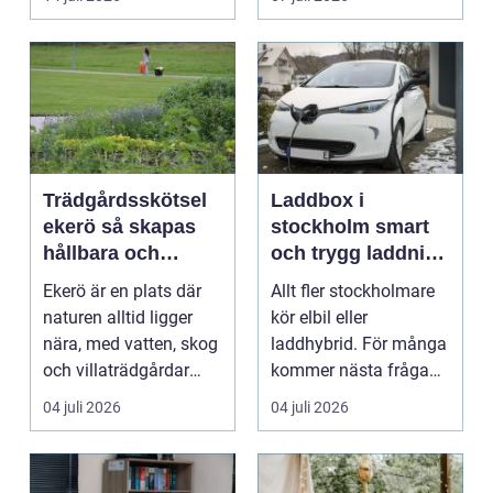
Hels...
Trädgårdsskötsel
Laddbox i
ekerö så skapas
stockholm smart
hållbara och
och trygg laddning
vackra utemiljöer
hemma och på
Ekerö är en plats där
Allt fler stockholmare
året runt
jobbet
naturen alltid ligger
kör elbil eller
nära, med vatten, skog
laddhybrid. För många
och villaträdgårdar
kommer nästa fråga
som ramar in ...
direkt: hur laddar m...
04 juli 2026
04 juli 2026