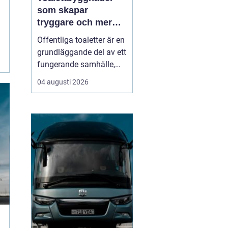
som skapar
tryggare och mer
tillgängliga
Offentliga toaletter är en
offentliga miljöer
grundläggande del av ett
fungerande samhälle,
men hamnar ofta längst
04 augusti 2026
ned på prioriteringslistan
i stadsplanering och
byggprojekt. Samtidigt
vet alla som någon gång
stått utan toalett i en
park, på en badplats eller
under et...