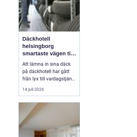
Däckhotell
helsingborg
smartaste vägen till
säkra hjulskift
Att lämna in sina däck
på däckhotell har gått
från lyx till vardagstjänst
för många bilägare. I
14 juli 2026
Helsingborg med
omnejd, där pendling
och växlande väder är en
del av livet, blir frågan
enkel: ska däcken ta
plats i förrådet hemma,