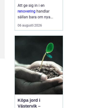
Att ge sig in i en
renovering
handlar
sällan bara om nya
ytskikt. För många
06 augusti 2026
handlar det om att
skapa ett hem som
fungerar bättre, känns
tryggare och håller
länge. En genomtänkt
renovering kan sänka
energik...
Köpa jord i
Västervik –