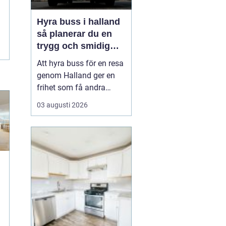
Hyra buss i halland
så planerar du en
trygg och smidig
resa
Att hyra buss för en resa
genom Halland ger en
frihet som få andra
resealternativ erbjuder.
03 augusti 2026
Gruppen håller ihop,
restiden blir en del av
upplevelsen och
logistiken förenklas
märkbart. Samtidigt kan
det kännas svårt att veta
var man börjar: Hur stor
r
b...