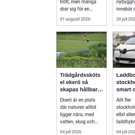
trött, men många
nybyggn
drar sig för en
innebär 
fullständig
beslut, 
01 augusti 2026
30 juli 20
renovering. Det tar...
ekonomis
Trädgårdssköts
Laddbo
el ekerö så
stockh
skapas hållbara
smart 
och vackra
laddni
Ekerö är en plats
Allt fler
utemiljöer året
och på
där naturen alltid
stockhol
runt
ligger nära, med
elbil eller
vatten, skog och
laddhybr
villaträdgårdar som
många 
04 juli 2026
04 juli 20