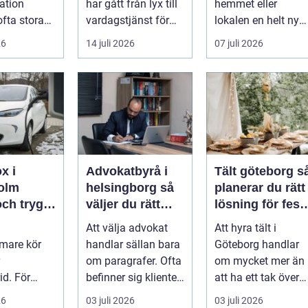
ation
har gått från lyx till
hemmet eller
ofta stora
vardagstjänst för
lokalen en helt ny
både
många bilägare. I
känsla. Rätt
26
14 juli 2026
07 juli 2026
kt ...
Hels...
materi...
x i
Advokatbyrå i
Tält göteborg så
olm
helsingborg så
planerar du rätt
och trygg
väljer du rätt
lösning för fest
ng hemma
juridiskt stöd
och event
Att välja advokat
Att hyra tält i
 jobbet
mare kör
handlar sällan bara
Göteborg handlar
om paragrafer. Ofta
om mycket mer än
id. För
befinner sig klienten
att ha ett tak över
kommer
i en utsatt situatio...
huvudet. Ett
26
03 juli 2026
03 juli 2026