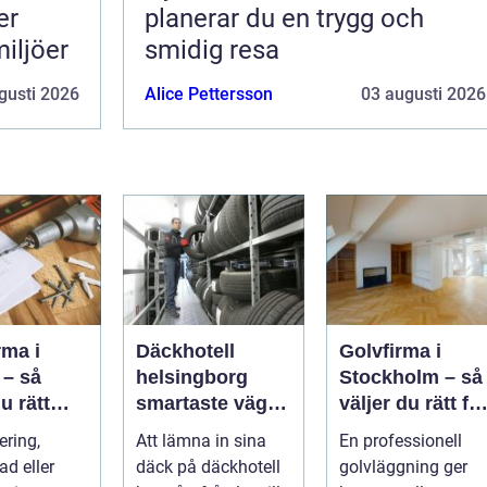
er
planerar du en trygg och
miljöer
smidig resa
gusti 2026
Alice Pettersson
03 augusti 2026
rma i
Däckhotell
Golvfirma i
 – så
helsingborg
Stockholm – så
u rätt
smartaste vägen
väljer du rätt fö
för ditt
till säkra
ett hållbart golv
ering,
Att lämna in sina
En professionell
hjulskift
ad eller
däck på däckhotell
golvläggning ger