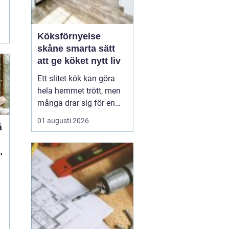
Köksförnyelse
skåne smarta sätt
att ge köket nytt liv
Ett slitet kök kan göra
hela hemmet trött, men
många drar sig för en
fullständig renovering.
01 augusti 2026
Det tar tid, kostar mycket
och kräver ofta stora
ingrepp. Därför väljer allt
fler att satsa på
köksförnyelse i stället
för att riva ut och bygga
nytt. Med rä...