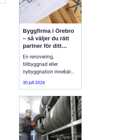
Byggfirma i Örebro
– så väljer du rätt
partner för ditt
projekt
En renovering,
tillbyggnad eller
nybyggnation innebär
ofta stora beslut, både
30 juli 2026
ekonomiskt och
praktiskt. Många
privatpersoner och
företag i Örebro ställer
sig samma fråga: hur
hittar man en trygg,
erfaren och