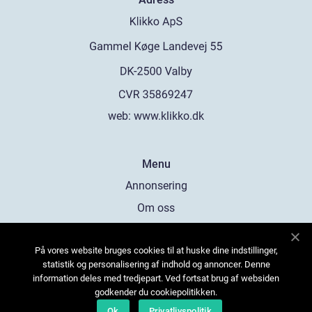
web:
www.klikko.dk
Menu
Annonsering
Om oss
Cookies
På vores website bruges cookies til at huske dine indstillinger,
Kontakta oss
statistik og personalisering af indhold og annoncer. Denne
Sitemap
information deles med tredjepart. Ved fortsat brug af websiden
godkender du cookiepolitikken.
Ok
Privatlivspolitik