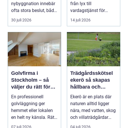
nybyggnation innebär
från lyx till
ofta stora beslut, både
vardagstjänst för
ekonomiskt ...
många bilägare. I
30 juli 2026
14 juli 2026
Hels...
Golvfirma i
Trädgårdsskötsel
Stockholm – så
ekerö så skapas
väljer du rätt för
hållbara och
ett hållbart golv
vackra utemiljöer
En professionell
Ekerö är en plats där
året runt
golvläggning ger
naturen alltid ligger
hemmet eller lokalen
nära, med vatten, skog
en helt ny känsla. Rätt
och villaträdgårdar
materi...
som ramar in ...
07 juli 2026
04 juli 2026