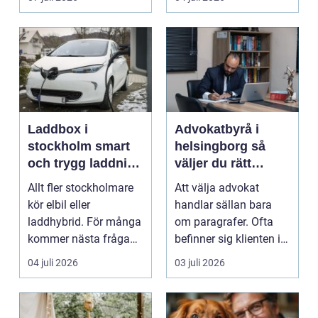
Laddbox i
Advokatbyrå i
stockholm smart
helsingborg så
och trygg laddning
väljer du rätt
hemma och på
juridiskt stöd
Allt fler stockholmare
Att välja advokat
jobbet
kör elbil eller
handlar sällan bara
laddhybrid. För många
om paragrafer. Ofta
kommer nästa fråga
befinner sig klienten i
direkt: hur laddar m...
en utsatt situatio...
04 juli 2026
03 juli 2026