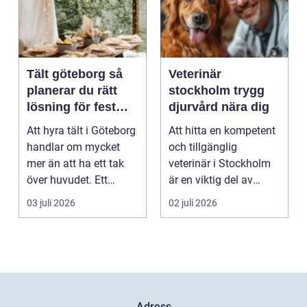
Tält göteborg så
Veterinär
planerar du rätt
stockholm trygg
lösning för fest
djurvård nära dig
och event
Att hyra tält i Göteborg
Att hitta en kompetent
handlar om mycket
och tillgänglig
mer än att ha ett tak
veterinär i Stockholm
över huvudet. Ett
är en viktig del av
genomtänkt tält s...
ansvaret som djuräg...
03 juli 2026
02 juli 2026
Adress