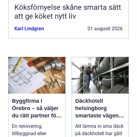
Köksförnyelse skåne smarta sätt
att ge köket nytt liv
Karl Lindgren
01 augusti 2026
Byggfirma i
Däckhotell
Örebro – så väljer
helsingborg
du rätt partner för
smartaste vägen
ditt projekt
till säkra hjulskift
En renovering,
Att lämna in sina däck
tillbyggnad eller
på däckhotell har gått