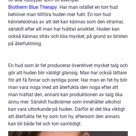
Biotherm Blue Therapy
. Har man istället en torr hud
behöver man tillföra huden mer fukt. En torr hud
kännetecknas av att det kan kännas som den stramar,
särskilt efter att man har tvättat ansiktet. Huden kan
också kännas sträv och klia mycket, på grund av bristen
på återfuktning.
En hud som är fet producerar överdrivet mycket talg och
gör att huden blir väldigt glansig. Man har också lättare
för att få finnar och synliga porer. Har man en fet hy bör
man vara noga med att återfukta den noga efter att
man tvättat den, annars kan produktionen av talg öka
ännu mer. Särskilt hudkrämer som innehåller alkohol
kan vara uttorkande på huden. Därför är det lika viktigt
att återfukta fet hy som torr hy, eftersom den annars
kan bli både fet och torr samtidigt.