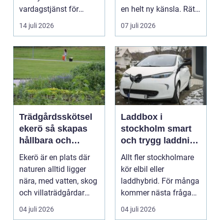
vardagstjänst för
en helt ny känsla. Rätt
många bilägare. I
materi...
14 juli 2026
07 juli 2026
Hels...
Trädgårdsskötsel
Laddbox i
ekerö så skapas
stockholm smart
hållbara och
och trygg laddning
vackra utemiljöer
hemma och på
Ekerö är en plats där
Allt fler stockholmare
året runt
jobbet
naturen alltid ligger
kör elbil eller
nära, med vatten, skog
laddhybrid. För många
och villaträdgårdar
kommer nästa fråga
som ramar in ...
direkt: hur laddar m...
04 juli 2026
04 juli 2026