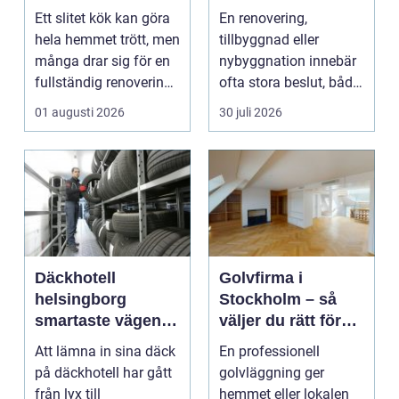
ditt projekt
Ett slitet kök kan göra
En renovering,
hela hemmet trött, men
tillbyggnad eller
många drar sig för en
nybyggnation innebär
fullständig renovering.
ofta stora beslut, både
Det tar...
ekonomiskt ...
01 augusti 2026
30 juli 2026
Däckhotell
Golvfirma i
helsingborg
Stockholm – så
smartaste vägen
väljer du rätt för
till säkra hjulskift
ett hållbart golv
Att lämna in sina däck
En professionell
på däckhotell har gått
golvläggning ger
från lyx till
hemmet eller lokalen