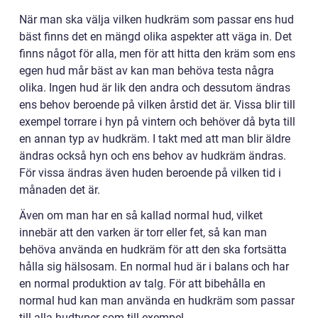
När man ska välja vilken hudkräm som passar ens hud
bäst finns det en mängd olika aspekter att väga in. Det
finns något för alla, men för att hitta den kräm som ens
egen hud mår bäst av kan man behöva testa några
olika. Ingen hud är lik den andra och dessutom ändras
ens behov beroende på vilken årstid det är. Vissa blir till
exempel torrare i hyn på vintern och behöver då byta till
en annan typ av hudkräm. I takt med att man blir äldre
ändras också hyn och ens behov av hudkräm ändras.
För vissa ändras även huden beroende på vilken tid i
månaden det är.
Även om man har en så kallad normal hud, vilket
innebär att den varken är torr eller fet, så kan man
behöva använda en hudkräm för att den ska fortsätta
hålla sig hälsosam. En normal hud är i balans och har
en normal produktion av talg. För att bibehålla en
normal hud kan man använda en hudkräm som passar
till alla hudtyper som till exempel