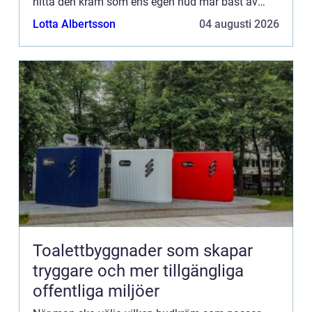
hitta den kräm som ens egen hud mår bäst av
ka...
Lotta Albertsson
04 augusti 2026
Toalettbyggnader som skapar
tryggare och mer tillgängliga
offentliga miljöer