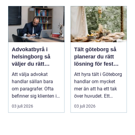
Advokatbyrå i
Tält göteborg så
helsingborg så
planerar du rätt
väljer du rätt
lösning för fest
juridiskt stöd
och event
Att välja advokat
Att hyra tält i Göteborg
handlar sällan bara
handlar om mycket
om paragrafer. Ofta
mer än att ha ett tak
befinner sig klienten i
över huvudet. Ett
en utsatt situatio...
genomtänkt tält s...
03 juli 2026
03 juli 2026