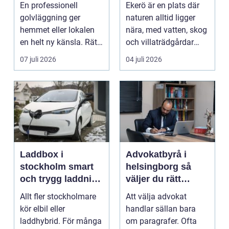
ett hållbart golv
vackra utemiljöer
En professionell
Ekerö är en plats där
året runt
golvläggning ger
naturen alltid ligger
hemmet eller lokalen
nära, med vatten, skog
en helt ny känsla. Rätt
och villaträdgårdar
materi...
som ramar in ...
07 juli 2026
04 juli 2026
Laddbox i
Advokatbyrå i
stockholm smart
helsingborg så
och trygg laddning
väljer du rätt
hemma och på
juridiskt stöd
Allt fler stockholmare
Att välja advokat
jobbet
kör elbil eller
handlar sällan bara
laddhybrid. För många
om paragrafer. Ofta