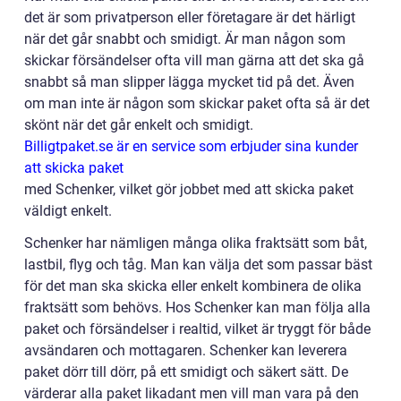
det är som privatperson eller företagare är det härligt
när det går snabbt och smidigt. Är man någon som
skickar försändelser ofta vill man gärna att det ska gå
snabbt så man slipper lägga mycket tid på det. Även
om man inte är någon som skickar paket ofta så är det
skönt när det går enkelt och smidigt.
Billigtpaket.se är en service som erbjuder sina kunder
att skicka paket
med Schenker, vilket gör jobbet med att skicka paket
väldigt enkelt.
Schenker har nämligen många olika fraktsätt som båt,
lastbil, flyg och tåg. Man kan välja det som passar bäst
för det man ska skicka eller enkelt kombinera de olika
fraktsätt som behövs. Hos Schenker kan man följa alla
paket och försändelser i realtid, vilket är tryggt för både
avsändaren och mottagaren. Schenker kan leverera
paket dörr till dörr, på ett smidigt och säkert sätt. De
värderar alla paket likadant men vill man vara på den