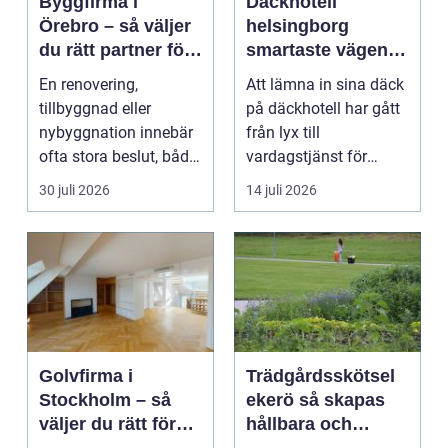
Byggfirma i
Däckhotell
Örebro – så väljer
helsingborg
du rätt partner för
smartaste vägen
ditt projekt
till säkra hjulskift
En renovering,
Att lämna in sina däck
tillbyggnad eller
på däckhotell har gått
nybyggnation innebär
från lyx till
ofta stora beslut, både
vardagstjänst för
ekonomiskt ...
många bilägare. I
30 juli 2026
14 juli 2026
Hels...
Golvfirma i
Trädgårdsskötsel
Stockholm – så
ekerö så skapas
väljer du rätt för
hållbara och