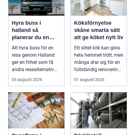
Hyra buss i
Köksförnyelse
halland så
skåne smarta sätt
planerar du en
att ge köket nytt liv
trygg och smidig
Att hyra buss för en
Ett slitet kök kan göra
resa
resa genom Halland
hela hemmet trött, men
ger en frihet som få
många drar sig för en
andra resealternativ
fullständig renovering.
erbjuder. Gruppen ...
Det tar...
03 augusti 2026
01 augusti 2026