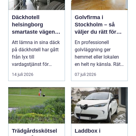
Däckhotell
Golvfirma i
helsingborg
Stockholm – så
smartaste vägen
väljer du rätt för
till säkra hjulskift
ett hållbart golv
Att lämna in sina däck
En professionell
på däckhotell har gått
golvläggning ger
från lyx till
hemmet eller lokalen
vardagstjänst för
en helt ny känsla. Rätt
många bilägare. I
materi...
14 juli 2026
07 juli 2026
Hels...
Trädgårdsskötsel
Laddbox i