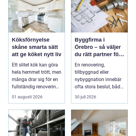
Köksförnyelse
Byggfirma i
skåne smarta sätt
Örebro – så väljer
att ge köket nytt liv
du rätt partner för
ditt projekt
Ett slitet kök kan göra
En renovering,
hela hemmet trött, men
tillbyggnad eller
många drar sig för en
nybyggnation innebär
fullständig renovering.
ofta stora beslut, både
Det tar...
ekonomiskt ...
01 augusti 2026
30 juli 2026