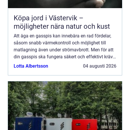
Köpa jord i Västervik –
möjligheter nära natur och kust
Att äga en gasspis kan innebära en rad fördelar,
såsom snabb värmekontroll och möjlighet till
matlagning även under strömavbrott. Men för att
din gasspis ska fungera säkert och effektivt krävs
regelbunden service. I Stockholm finns en mängd
Lotta Albertsson
04 augusti 2026
av expert...