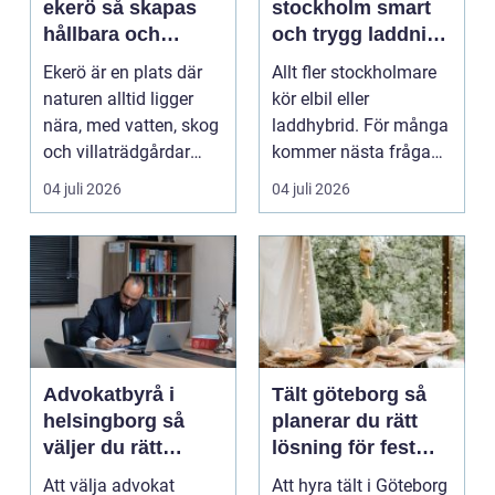
ekerö så skapas
stockholm smart
hållbara och
och trygg laddning
vackra utemiljöer
hemma och på
Ekerö är en plats där
Allt fler stockholmare
året runt
jobbet
naturen alltid ligger
kör elbil eller
nära, med vatten, skog
laddhybrid. För många
och villaträdgårdar
kommer nästa fråga
som ramar in ...
direkt: hur laddar m...
04 juli 2026
04 juli 2026
Advokatbyrå i
Tält göteborg så
helsingborg så
planerar du rätt
väljer du rätt
lösning för fest
juridiskt stöd
och event
Att välja advokat
Att hyra tält i Göteborg