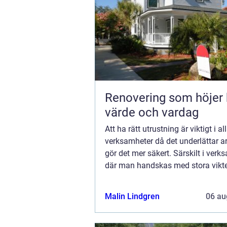
Renovering som höjer
värde och vardag
Att ha rätt utrustning är viktigt i al
verksamheter då det underlättar a
gör det mer säkert. Särskilt i verk
där man handskas med stora vikt
exempelvis inom bygg-, verkstad-, 
och glasindustrin. Då är en stabil o
Malin Lindgren
06 au