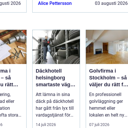
transport-
exempelvis inom bygg-, verkstad-, transport-
gusti 2026
Alice Pettersson
03 augusti 2026
ch...
och glasindustrin. Då är en stabil och...
rma i
Däckhotell
Golvfirma i
 – så
helsingborg
Stockholm – så
u rätt
smartaste vägen
väljer du rätt fö
för ditt
till säkra
ett hållbart golv
ering,
Att lämna in sina
En professionell
hjulskift
ad eller
däck på däckhotell
golvläggning ger
ation
har gått från lyx till
hemmet eller
ofta stora
vardagstjänst för
lokalen en helt ny
både
många bilägare. I
känsla. Rätt
26
14 juli 2026
07 juli 2026