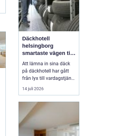
Däckhotell
helsingborg
smartaste vägen till
säkra hjulskift
Att lämna in sina däck
på däckhotell har gått
från lyx till vardagstjänst
för många bilägare. I
14 juli 2026
r
Helsingborg med
omnejd, där pendling
och växlande väder är en
del av livet, blir frågan
enkel: ska däcken ta
plats i förrådet hemma,