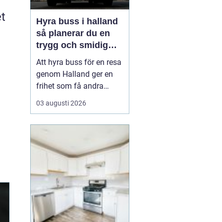
t
Hyra buss i halland
så planerar du en
trygg och smidig
resa
Att hyra buss för en resa
genom Halland ger en
frihet som få andra
resealternativ erbjuder.
03 augusti 2026
Gruppen håller ihop,
restiden blir en del av
upplevelsen och
logistiken förenklas
märkbart. Samtidigt kan
det kännas svårt att veta
var man börjar: Hur stor
b...