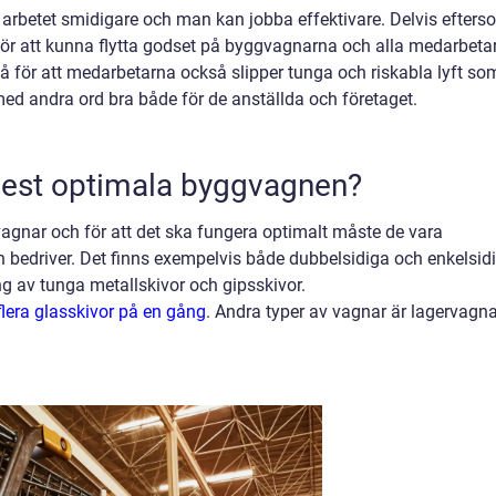
arbetet smidigare och man kan jobba effektivare. Delvis efters
 för att kunna flytta godset på byggvagnarna och alla medarbeta
å för att medarbetarna också slipper tunga och riskabla lyft so
 med andra ord bra både för de anställda och företaget.
mest optimala byggvagnen?
agnar och för att det ska fungera optimalt måste de vara
bedriver. Det finns exempelvis både dubbelsidiga och enkelsid
 av tunga metallskivor och gipsskivor.
era glasskivor på en gång
. Andra typer av vagnar är lagervagna