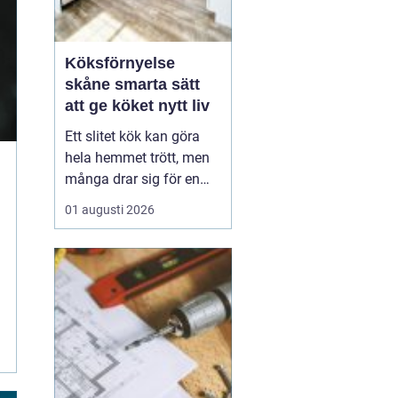
Köksförnyelse
skåne smarta sätt
att ge köket nytt liv
Ett slitet kök kan göra
hela hemmet trött, men
många drar sig för en
fullständig renovering.
01 augusti 2026
Det tar tid, kostar mycket
och kräver ofta stora
ingrepp. Därför väljer allt
fler att satsa på
köksförnyelse i stället
för att riva ut och bygga
nytt. Med rä...