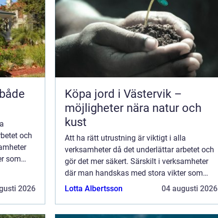
 både
Köpa jord i Västervik –
möjligheter nära natur och
kust
la
rbetet och
Att ha rätt utrustning är viktigt i alla
samheter
verksamheter då det underlättar arbetet och
er som
gör det mer säkert. Särskilt i verksamheter
transport-
där man handskas med stora vikter som
ch...
exempelvis inom bygg-, verkstad-, transport-
gusti 2026
Lotta Albertsson
04 augusti 2026
och glasindustrin. Då är en stabil och...