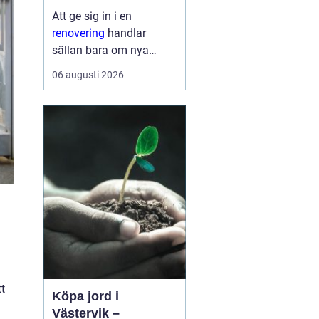
Att ge sig in i en
renovering
handlar
sällan bara om nya
ytskikt. För många
06 augusti 2026
handlar det om att
skapa ett hem som
fungerar bättre, känns
tryggare och håller
länge. En genomtänkt
renovering kan sänka
energik...
t
Köpa jord i
Västervik –