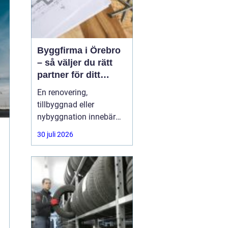
Byggfirma i Örebro
– så väljer du rätt
partner för ditt
projekt
En renovering,
tillbyggnad eller
nybyggnation innebär
ofta stora beslut, både
30 juli 2026
ekonomiskt och
praktiskt. Många
privatpersoner och
företag i Örebro ställer
sig samma fråga: hur
hittar man en trygg,
erfaren och