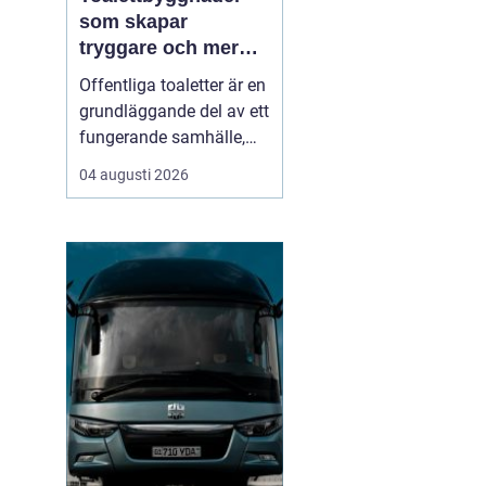
som skapar
tryggare och mer
tillgängliga
Offentliga toaletter är en
offentliga miljöer
grundläggande del av ett
fungerande samhälle,
men hamnar ofta längst
04 augusti 2026
ned på prioriteringslistan
i stadsplanering och
byggprojekt. Samtidigt
vet alla som någon gång
stått utan toalett i en
park, på en badplats eller
under et...