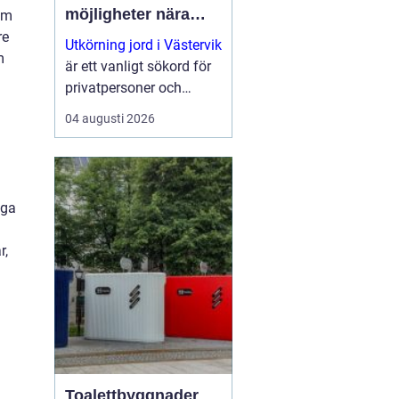
möjligheter nära
om
natur och kust
re
Utkörning jord i Västervik
m
är ett vanligt sökord för
privatpersoner och
företag som planerar
04 augusti 2026
nya trädgårdar,
markarbeten eller...
iga
r,
Toalettbyggnader