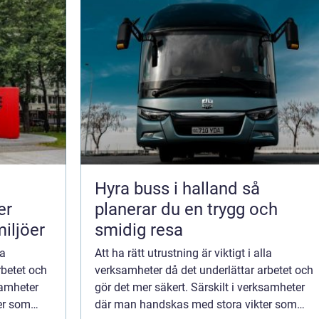
Hyra buss i halland så
er
planerar du en trygg och
miljöer
smidig resa
la
Att ha rätt utrustning är viktigt i alla
rbetet och
verksamheter då det underlättar arbetet och
samheter
gör det mer säkert. Särskilt i verksamheter
er som
där man handskas med stora vikter som