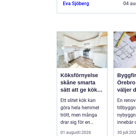
exempelvis inom bygg-, verkstad-, 
Eva Sjöberg
04 au
och glasindustrin. Då är en stabil o
Köksförnyelse
Byggfi
skåne smarta
Örebro
sätt att ge köket
väljer d
nytt liv
partner 
Ett slitet kök kan
En renov
projekt
göra hela hemmet
tillbyggn
trött, men många
nybyggn
drar sig för en
innebär 
fullständig
beslut, 
01 augusti 2026
30 juli 20