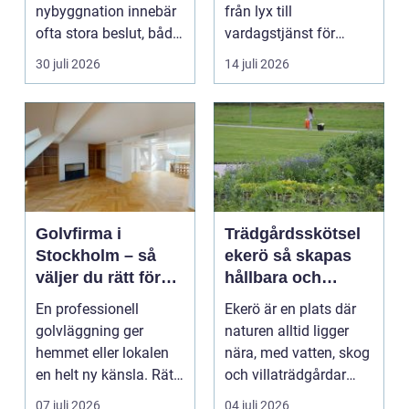
nybyggnation innebär
från lyx till
ofta stora beslut, både
vardagstjänst för
ekonomiskt ...
många bilägare. I
30 juli 2026
14 juli 2026
Hels...
Golvfirma i
Trädgårdsskötsel
Stockholm – så
ekerö så skapas
väljer du rätt för
hållbara och
ett hållbart golv
vackra utemiljöer
En professionell
Ekerö är en plats där
året runt
golvläggning ger
naturen alltid ligger
hemmet eller lokalen
nära, med vatten, skog
en helt ny känsla. Rätt
och villaträdgårdar
materi...
som ramar in ...
07 juli 2026
04 juli 2026