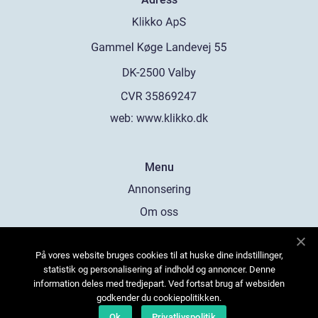
web:
www.klikko.dk
Menu
Annonsering
Om oss
Cookies
På vores website bruges cookies til at huske dine indstillinger,
Kontakta oss
statistik og personalisering af indhold og annoncer. Denne
Sitemap
information deles med tredjepart. Ved fortsat brug af websiden
godkender du cookiepolitikken.
Ok
Privatlivspolitik