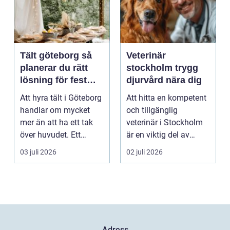
Tält göteborg så
Veterinär
planerar du rätt
stockholm trygg
lösning för fest
djurvård nära dig
och event
Att hyra tält i Göteborg
Att hitta en kompetent
handlar om mycket
och tillgänglig
mer än att ha ett tak
veterinär i Stockholm
över huvudet. Ett
är en viktig del av
genomtänkt tält s...
ansvaret som djuräg...
03 juli 2026
02 juli 2026
Adress