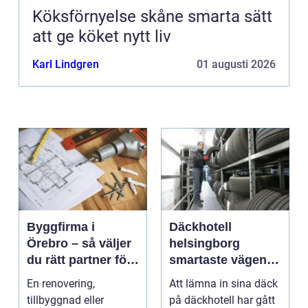
Köksförnyelse skåne smarta sätt
att ge köket nytt liv
Karl Lindgren
01 augusti 2026
Byggfirma i
Däckhotell
Örebro – så väljer
helsingborg
du rätt partner för
smartaste vägen
ditt projekt
till säkra hjulskift
En renovering,
Att lämna in sina däck
tillbyggnad eller
på däckhotell har gått