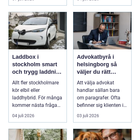
Laddbox i
Advokatbyrå i
stockholm smart
helsingborg så
och trygg laddning
väljer du rätt
hemma och på
juridiskt stöd
Allt fler stockholmare
Att välja advokat
jobbet
kör elbil eller
handlar sällan bara
laddhybrid. För många
om paragrafer. Ofta
kommer nästa fråga
befinner sig klienten i
direkt: hur laddar m...
en utsatt situatio...
04 juli 2026
03 juli 2026