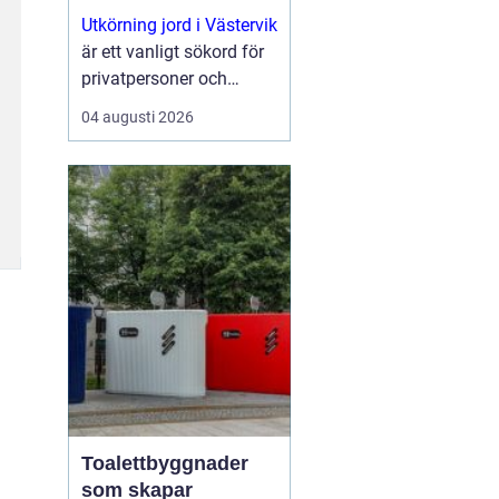
natur och kust
Utkörning jord i Västervik
är ett vanligt sökord för
privatpersoner och
företag som planerar
04 augusti 2026
nya trädgårdar,
markarbeten eller...
Toalettbyggnader
som skapar