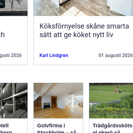
Köksförnyelse skåne smarta
ch
sätt att ge köket nytt liv
gusti 2026
Karl Lindgren
01 augusti 2026
tell
Golvfirma i
Trädgårdssköts
gborg
Stockholm – så
el ekerö så