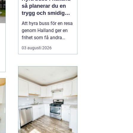
så planerar du en
trygg och smidig
resa
Att hyra buss för en resa
genom Halland ger en
frihet som få andra
resealternativ erbjuder.
03 augusti 2026
Gruppen håller ihop,
restiden blir en del av
upplevelsen och
logistiken förenklas
märkbart. Samtidigt kan
det kännas svårt att veta
var man börjar: Hur stor
b...