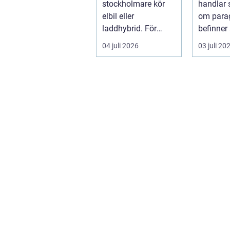
stockholmare kör
handlar 
elbil eller
om parag
laddhybrid. För
befinner 
många kommer
i en utsat
04 juli 2026
03 juli 20
nästa fråga direkt:
hur laddar m...