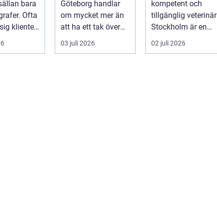
sällan bara
Göteborg handlar
kompetent och
rafer. Ofta
om mycket mer än
tillgänglig veterinär
sig klienten
att ha ett tak över
Stockholm är en
t situatio...
huvudet. Ett
viktig del av
26
03 juli 2026
02 juli 2026
genomtänkt tält s...
ansvaret som
djuräg...