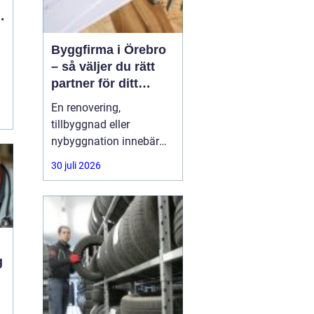
Byggfirma i Örebro
– så väljer du rätt
partner för ditt
projekt
m
En renovering,
tillbyggnad eller
nybyggnation innebär
ofta stora beslut, både
30 juli 2026
ekonomiskt och
praktiskt. Många
privatpersoner och
företag i Örebro ställer
sig samma fråga: hur
hittar man en trygg,
erfaren och