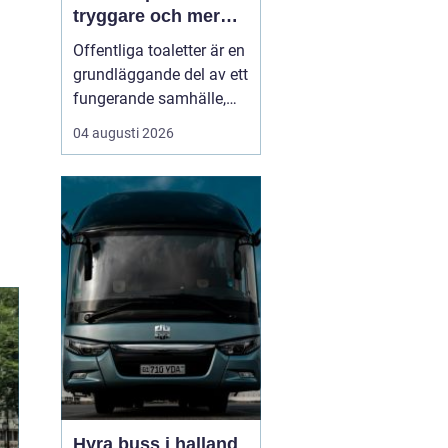
tryggare och mer
tillgängliga
Offentliga toaletter är en
offentliga miljöer
grundläggande del av ett
fungerande samhälle,
men hamnar ofta längst
04 augusti 2026
ned på prioriteringslistan
i stadsplanering och
byggprojekt. Samtidigt
vet alla som någon gång
stått utan toalett i en
park, på en badplats eller
under et...
Hyra buss i halland