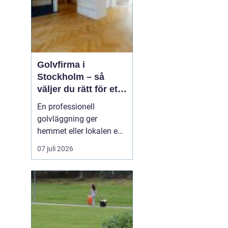
Golvfirma i
Stockholm – så
väljer du rätt för ett
hållbart golv
En professionell
golvläggning ger
hemmet eller lokalen en
helt ny känsla. Rätt
07 juli 2026
material, rätt
underarbete och rätt
hantverkare gör
skillnaden mellan ett
golv som håller i fem år
och ett som håller i fle...