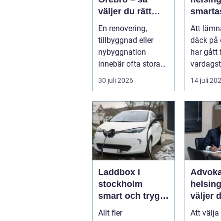
väljer du rätt
smarta
partner för ditt
till säk
En renovering,
Att lämn
projekt
hjulskif
tillbyggnad eller
däck på 
nybyggnation
har gått f
innebär ofta stora
vardagst
beslut, både
många bi
30 juli 2026
14 juli 20
ekonomiskt ...
Hels...
Laddbox i
Advoka
stockholm
helsingb
smart och trygg
väljer d
laddning hemma
juridis
Allt fler
Att välj
och på jobbet