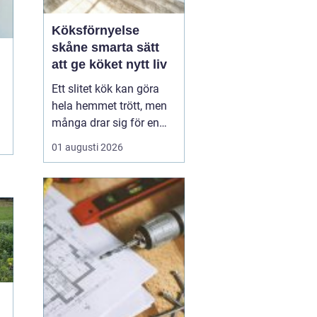
Köksförnyelse
skåne smarta sätt
att ge köket nytt liv
Ett slitet kök kan göra
hela hemmet trött, men
många drar sig för en
fullständig renovering.
01 augusti 2026
Det tar tid, kostar mycket
och kräver ofta stora
ingrepp. Därför väljer allt
fler att satsa på
köksförnyelse i stället
för att riva ut och bygga
nytt. Med rä...