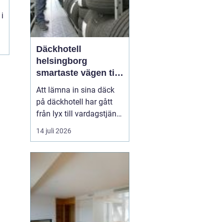
 i
Däckhotell
helsingborg
smartaste vägen till
säkra hjulskift
Att lämna in sina däck
på däckhotell har gått
från lyx till vardagstjänst
för många bilägare. I
14 juli 2026
Helsingborg med
omnejd, där pendling
och växlande väder är en
del av livet, blir frågan
enkel: ska däcken ta
plats i förrådet hemma,
eller ska proffs ta h...