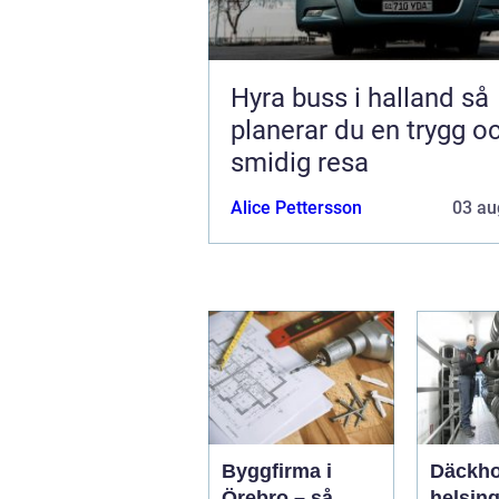
Hyra buss i halland så
planerar du en trygg o
smidig resa
Alice Pettersson
03 au
Byggfirma i
Däckho
Örebro – så
helsin