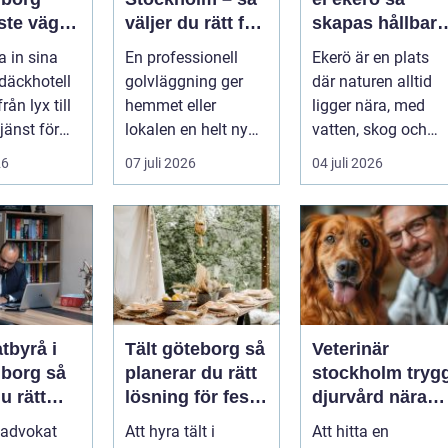
ste vägen
väljer du rätt för
skapas hållbara
ra
ett hållbart golv
och vackra
a in sina
En professionell
Ekerö är en plats
t
utemiljöer året
däckhotell
golvläggning ger
där naturen alltid
runt
rån lyx till
hemmet eller
ligger nära, med
jänst för
lokalen en helt ny
vatten, skog och
lägare. I
känsla. Rätt
villaträdgårdar so
26
07 juli 2026
04 juli 2026
materi...
ramar in ...
tbyrå i
Tält göteborg så
Veterinär
org så
planerar du rätt
stockholm trygg
u rätt
lösning för fest
djurvård nära
kt stöd
och event
dig
a advokat
Att hyra tält i
Att hitta en