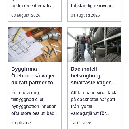
andra resealternativ
fullständig renovering.
erbjuder. Gruppen ...
Det tar...
03 augusti 2026
01 augusti 2026
Byggfirma i
Däckhotell
Örebro – så väljer
helsingborg
du rätt partner för
smartaste vägen
ditt projekt
till säkra hjulskift
En renovering,
Att lämna in sina däck
tillbyggnad eller
på däckhotell har gått
nybyggnation innebär
från lyx till
ofta stora beslut, både
vardagstjänst för
ekonomiskt ...
många bilägare. I
30 juli 2026
14 juli 2026
Hels...