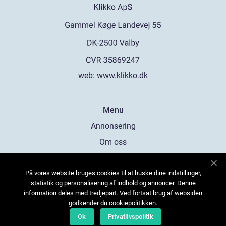
web:
www.klikko.dk
Menu
Annonsering
Om oss
Cookies
På vores website bruges cookies til at huske dine indstillinger,
Kontakta oss
statistik og personalisering af indhold og annoncer. Denne
Sitemap
information deles med tredjepart. Ved fortsat brug af websiden
godkender du cookiepolitikken.
Ok
Privatlivspolitik