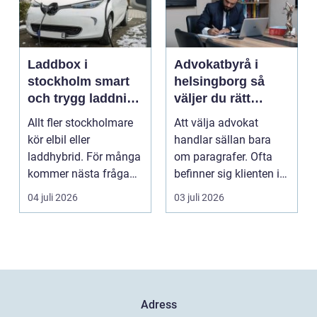
Laddbox i
Advokatbyrå i
stockholm smart
helsingborg så
och trygg laddning
väljer du rätt
hemma och på
juridiskt stöd
Allt fler stockholmare
Att välja advokat
jobbet
kör elbil eller
handlar sällan bara
laddhybrid. För många
om paragrafer. Ofta
kommer nästa fråga
befinner sig klienten i
direkt: hur laddar m...
en utsatt situatio...
04 juli 2026
03 juli 2026
Adress