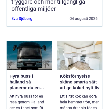
tryggare och mer tillgängliga
offentliga miljöer
Eva Sjöberg
04 augusti 2026
Hyra buss i
Köksförnyelse
halland så
skåne smarta sätt
planerar du en
att ge köket nytt liv
trygg och smidig
Att hyra buss för en
Ett slitet kök kan göra
resa
resa genom Halland
hela hemmet trött, men
ger en frihet som få
många drar sig för en