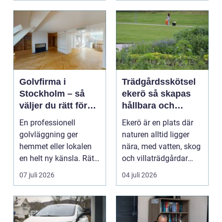
Golvfirma i
Trädgårdsskötsel
Stockholm – så
ekerö så skapas
väljer du rätt för
hållbara och
ett hållbart golv
vackra utemiljöer
En professionell
Ekerö är en plats där
året runt
golvläggning ger
naturen alltid ligger
hemmet eller lokalen
nära, med vatten, skog
en helt ny känsla. Rätt
och villaträdgårdar
materi...
som ramar in ...
07 juli 2026
04 juli 2026