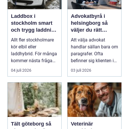
Laddbox i
Advokatbyrå i
stockholm smart
helsingborg så
och trygg laddning
väljer du rätt
hemma och på
juridiskt stöd
Allt fler stockholmare
Att välja advokat
jobbet
kör elbil eller
handlar sällan bara om
laddhybrid. För många
paragrafer. Ofta
kommer nästa fråga
befinner sig klienten i
direkt: hur laddar m...
en utsatt situatio...
04 juli 2026
03 juli 2026
Tält göteborg så
Veterinär