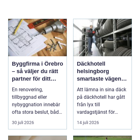
Byggfirma i Örebro
Däckhotell
– så väljer du rätt
helsingborg
partner för ditt
smartaste vägen
projekt
till säkra hjulskift
En renovering,
Att lämna in sina däck
tillbyggnad eller
på däckhotell har gått
nybyggnation innebär
från lyx till
ofta stora beslut, både
vardagstjänst för
ekonomiskt ...
många bilägare. I
30 juli 2026
14 juli 2026
Hels...