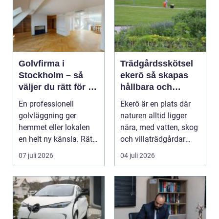
Golvfirma i
Trädgårdsskötsel
Stockholm – så
ekerö så skapas
väljer du rätt för ett
hållbara och
hållbart golv
vackra utemiljöer
En professionell
Ekerö är en plats där
året runt
golvläggning ger
naturen alltid ligger
hemmet eller lokalen
nära, med vatten, skog
en helt ny känsla. Rätt
och villaträdgårdar
materi...
som ramar in ...
07 juli 2026
04 juli 2026