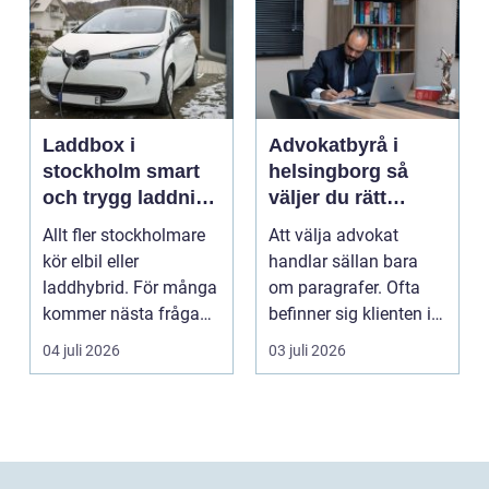
Laddbox i
Advokatbyrå i
stockholm smart
helsingborg så
och trygg laddning
väljer du rätt
hemma och på
juridiskt stöd
Allt fler stockholmare
Att välja advokat
jobbet
kör elbil eller
handlar sällan bara
laddhybrid. För många
om paragrafer. Ofta
kommer nästa fråga
befinner sig klienten i
direkt: hur laddar m...
en utsatt situatio...
04 juli 2026
03 juli 2026