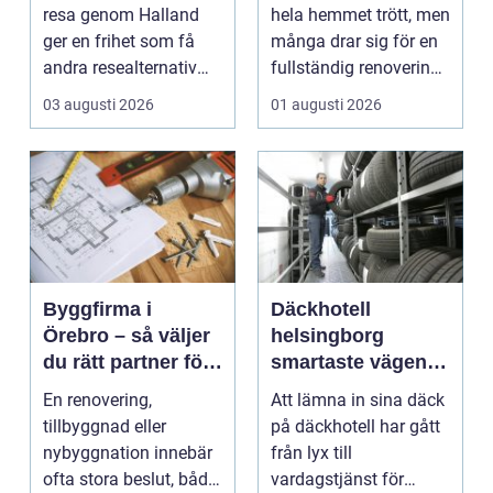
resa
resa genom Halland
hela hemmet trött, men
ger en frihet som få
många drar sig för en
andra resealternativ
fullständig renovering.
erbjuder. Gruppen ...
Det tar...
03 augusti 2026
01 augusti 2026
Byggfirma i
Däckhotell
Örebro – så väljer
helsingborg
du rätt partner för
smartaste vägen
ditt projekt
till säkra hjulskift
En renovering,
Att lämna in sina däck
tillbyggnad eller
på däckhotell har gått
nybyggnation innebär
från lyx till
ofta stora beslut, både
vardagstjänst för