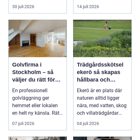
ekonomiskt ...
många bilägare. I
30 juli 2026
14 juli 2026
Hels...
Golvfirma i
Trädgårdsskötsel
Stockholm – så
ekerö så skapas
väljer du rätt för
hållbara och
ett hållbart golv
vackra utemiljöer
En professionell
Ekerö är en plats där
året runt
golvläggning ger
naturen alltid ligger
hemmet eller lokalen
nära, med vatten, skog
en helt ny känsla. Rätt
och villaträdgårdar
materi...
som ramar in ...
07 juli 2026
04 juli 2026