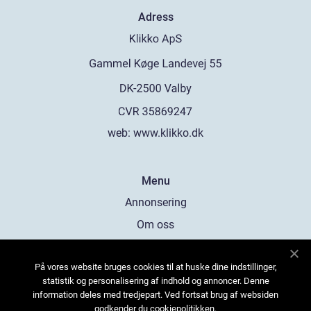
Adress
web:
www.klikko.dk
Menu
Annonsering
Om oss
Cookies
På vores website bruges cookies til at huske dine indstillinger,
Kontakta oss
statistik og personalisering af indhold og annoncer. Denne
Sitemap
information deles med tredjepart. Ved fortsat brug af websiden
godkender du cookiepolitikken.