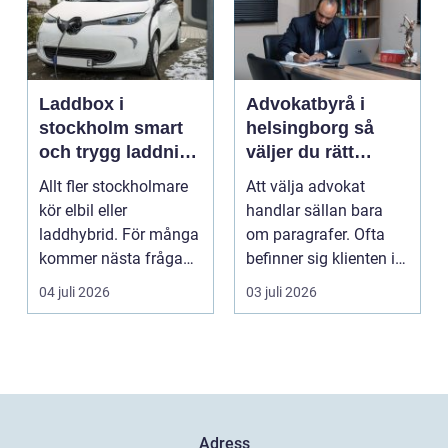
Laddbox i
Advokatbyrå i
stockholm smart
helsingborg så
och trygg laddning
väljer du rätt
hemma och på
juridiskt stöd
Allt fler stockholmare
Att välja advokat
jobbet
kör elbil eller
handlar sällan bara
laddhybrid. För många
om paragrafer. Ofta
kommer nästa fråga
befinner sig klienten i
direkt: hur laddar m...
en utsatt situatio...
04 juli 2026
03 juli 2026
Adress