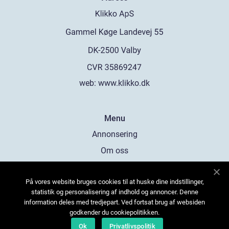
web:
www.klikko.dk
Menu
Annonsering
Om oss
Cookies
På vores website bruges cookies til at huske dine indstillinger,
Kontakta oss
statistik og personalisering af indhold og annoncer. Denne
Sitemap
information deles med tredjepart. Ved fortsat brug af websiden
godkender du cookiepolitikken.
Ok
Privatlivspolitik