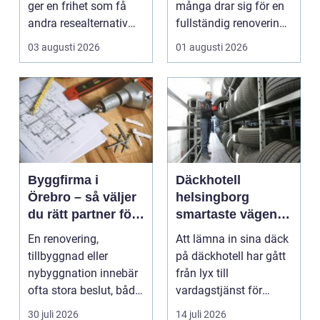
ger en frihet som få
många drar sig för en
andra resealternativ
fullständig renovering.
erbjuder. Gruppen ...
Det tar...
03 augusti 2026
01 augusti 2026
Byggfirma i
Däckhotell
Örebro – så väljer
helsingborg
du rätt partner för
smartaste vägen
ditt projekt
till säkra hjulskift
En renovering,
Att lämna in sina däck
tillbyggnad eller
på däckhotell har gått
nybyggnation innebär
från lyx till
ofta stora beslut, både
vardagstjänst för
ekonomiskt ...
många bilägare. I
30 juli 2026
14 juli 2026