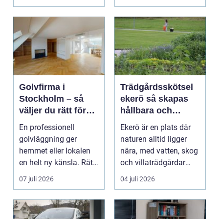
Hels...
Golvfirma i
Trädgårdsskötsel
Stockholm – så
ekerö så skapas
väljer du rätt för
hållbara och
ett hållbart golv
vackra utemiljöer
En professionell
Ekerö är en plats där
året runt
golvläggning ger
naturen alltid ligger
hemmet eller lokalen
nära, med vatten, skog
en helt ny känsla. Rätt
och villaträdgårdar
materi...
som ramar in ...
07 juli 2026
04 juli 2026