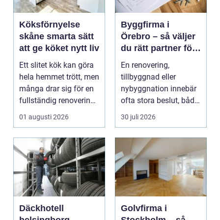
Köksförnyelse
Byggfirma i
skåne smarta sätt
Örebro – så väljer
att ge köket nytt liv
du rätt partner för
ditt projekt
Ett slitet kök kan göra
En renovering,
hela hemmet trött, men
tillbyggnad eller
många drar sig för en
nybyggnation innebär
fullständig renovering.
ofta stora beslut, både
Det tar...
ekonomiskt ...
01 augusti 2026
30 juli 2026
Däckhotell
Golvfirma i