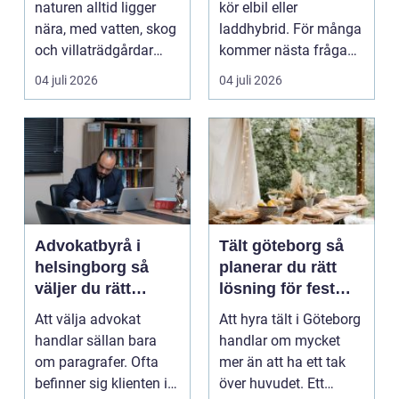
naturen alltid ligger
kör elbil eller
nära, med vatten, skog
laddhybrid. För många
och villaträdgårdar
kommer nästa fråga
som ramar in ...
direkt: hur laddar m...
04 juli 2026
04 juli 2026
Advokatbyrå i
Tält göteborg så
helsingborg så
planerar du rätt
väljer du rätt
lösning för fest
juridiskt stöd
och event
Att välja advokat
Att hyra tält i Göteborg
handlar sällan bara
handlar om mycket
om paragrafer. Ofta
mer än att ha ett tak
befinner sig klienten i
över huvudet. Ett