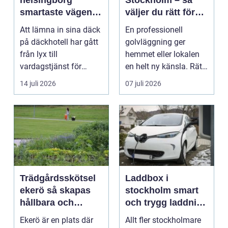
helsingborg
Stockholm – så
smartaste vägen
väljer du rätt för
till säkra hjulskift
ett hållbart golv
Att lämna in sina däck
En professionell
på däckhotell har gått
golvläggning ger
från lyx till
hemmet eller lokalen
vardagstjänst för
en helt ny känsla. Rätt
många bilägare. I
materi...
14 juli 2026
07 juli 2026
Hels...
Trädgårdsskötsel
Laddbox i
ekerö så skapas
stockholm smart
hållbara och
och trygg laddning
vackra utemiljöer
hemma och på
Ekerö är en plats där
Allt fler stockholmare
året runt
jobbet