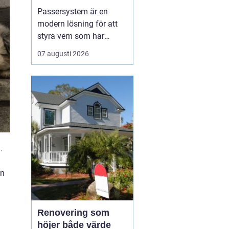
Passersystem är en
modern lösning för att
styra vem som har
tillträde till en byggnad
07 augusti 2026
eller ett utrymme, och
när tillträdet ska vara
möjligt. Genom att
ersätta traditionella
nycklar med digitala
nyckelbärare som kort,
brickor eller koder får
fastighe...
n.
an
Renovering som
höjer både värde