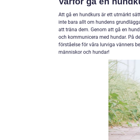
Varför gå en hundk
Att gå en hundkurs är ett utmärkt sät
inte bara allt om hundens grundlägg
att träna dem. Genom att gå en hundk
och kommunicera med hundar. På det h
förståelse för våra lurviga vänners be
människor och hundar!