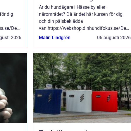
Är du hundägare i Hässelby eller i
för dig
närområdet? Då är det här kursen för dig
och din pälsbeklädda
us.se/Den
vän.https://webshop.dinhundifokus.se/Den
t ge dig
här hundkursen är utformad för att ge dig
gusti 2026
Malin Lindgren
06 augusti 2026
behövs. Du
och din hund de färdigheter som behövs. Du
och din hund kommer att lär...