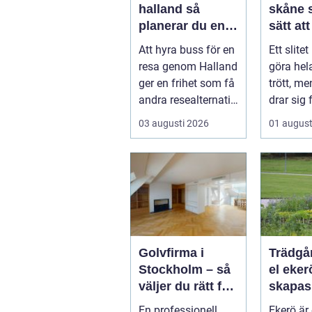
halland så
skåne smarta
planerar du en
sätt at
trygg och
nytt liv
Att hyra buss för en
Ett slite
smidig resa
resa genom Halland
göra he
ger en frihet som få
trött, m
andra resealternativ
drar sig 
erbjuder. Gruppen ...
fullstän
03 augusti 2026
01 august
renoverin
Golvfirma i
Trädgå
Stockholm – så
el ekerö 
väljer du rätt för
skapas
ett hållbart golv
och va
En professionell
Ekerö är 