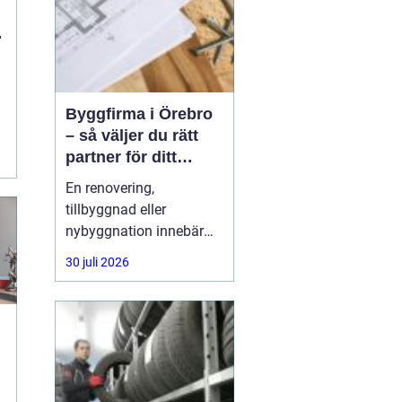
n
Byggfirma i Örebro
– så väljer du rätt
partner för ditt
projekt
En renovering,
tillbyggnad eller
nybyggnation innebär
ofta stora beslut, både
30 juli 2026
ekonomiskt och
praktiskt. Många
privatpersoner och
företag i Örebro ställer
sig samma fråga: hur
hittar man en trygg,