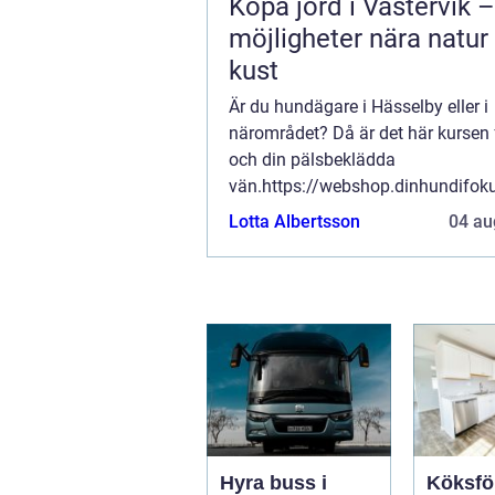
Köpa jord i Västervik –
möjligheter nära natur
kust
Är du hundägare i Hässelby eller i
närområdet? Då är det här kursen 
och din pälsbeklädda
vän.https://webshop.dinhundifok
här hundkursen är utformad för at
Lotta Albertsson
04 au
och din hund de färdigheter som 
och din hund kommer att lär...
Hyra buss i
Köksfö