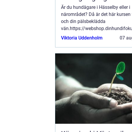
Är du hundägare i Hässelby eller i
närområdet? Då är det här kursen 
och din pälsbeklädda
vän.https://webshop.dinhundifok
här hundkursen är utformad för at
Viktoria Uddenholm
07 au
och din hund de färdigheter som 
och din hund kommer att lär...