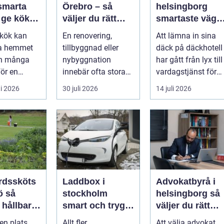
Örebro – så
helsingborg
t ge köket
väljer du rätt
smartaste väge
partner för ditt
till säkra
t kök kan
En renovering,
Att lämna in sina
projekt
hjulskift
la hemmet
tillbyggnad eller
däck på däckhotell
en många
nybyggnation
har gått från lyx till
för en
innebär ofta stora
vardagstjänst för
dig
beslut, både
många bilägare. I
i 2026
30 juli 2026
14 juli 2026
g. Det tar...
ekonomiskt ...
Hels...
rdssköts
Laddbox i
Advokatbyrå i
så
stockholm
helsingborg så
 hållbara
smart och trygg
väljer du rätt
ckra
laddning hemma
juridiskt stöd
en plats
Allt fler
Att välja advokat