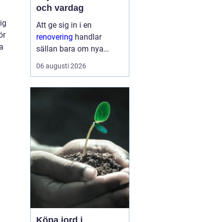
och vardag
ig
Att ge sig in i en
ör
renovering
handlar
a
sällan bara om nya
ytskikt. För många
06 augusti 2026
handlar det om att
skapa ett hem som
fungerar bättre, känns
tryggare och håller
länge. En genomtänkt
renovering kan sänka
energik...
Köpa jord i