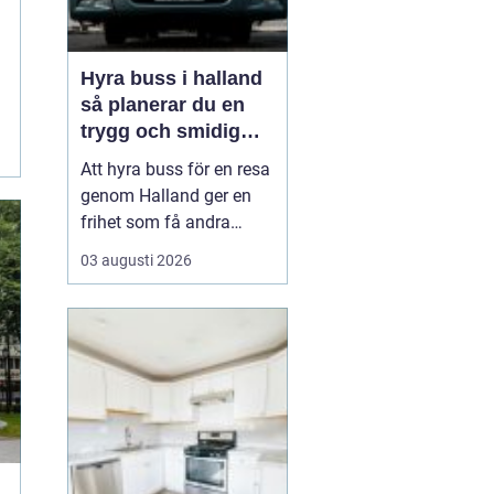
Hyra buss i halland
så planerar du en
trygg och smidig
resa
Att hyra buss för en resa
genom Halland ger en
frihet som få andra
resealternativ erbjuder.
03 augusti 2026
Gruppen håller ihop,
restiden blir en del av
upplevelsen och
logistiken förenklas
märkbart. Samtidigt kan
det kännas svårt att veta
var man börjar: Hur stor
b...