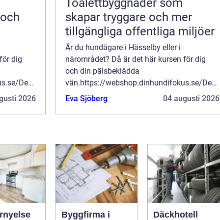
Toalettbyggnader som
 och
skapar tryggare och mer
tillgängliga offentliga miljöer
Är du hundägare i Hässelby eller i
för dig
närområdet? Då är det här kursen för dig
och din pälsbeklädda
us.se/Den
vän.https://webshop.dinhundifokus.se/Den
t ge dig
här hundkursen är utformad för att ge dig
gusti 2026
Eva Sjöberg
04 augusti 2026
behövs. Du
och din hund de färdigheter som behövs. Du
och din hund kommer att lär...
rnyelse
Byggfirma i
Däckhotell