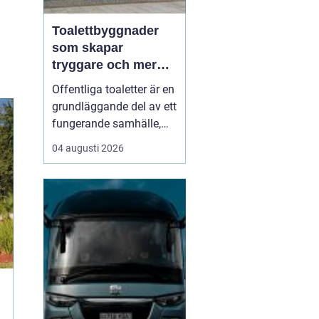
Toalettbyggnader
som skapar
tryggare och mer
tillgängliga
Offentliga toaletter är en
offentliga miljöer
grundläggande del av ett
fungerande samhälle,
men hamnar ofta längst
04 augusti 2026
ned på prioriteringslistan
i stadsplanering och
byggprojekt. Samtidigt
vet alla som någon gång
stått utan toalett i en
park, på en badplats eller
under et...