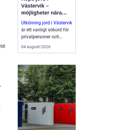
Västervik –
möjligheter nära
natur och kust
Utkörning jord i Västervik
är ett vanligt sökord för
privatpersoner och
företag som planerar
ill
04 augusti 2026
nya trädgårdar,
markarbeten eller...
,
t