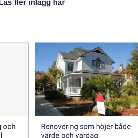
Läs fler inlägg här
g och
Renovering som höjer både
l
värde och vardag