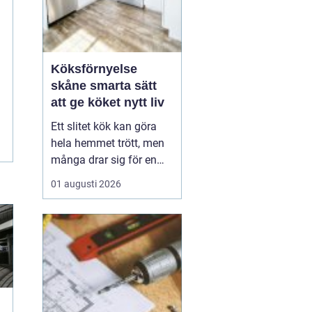
Köksförnyelse
skåne smarta sätt
att ge köket nytt liv
Ett slitet kök kan göra
hela hemmet trött, men
många drar sig för en
fullständig renovering.
01 augusti 2026
Det tar tid, kostar mycket
och kräver ofta stora
ingrepp. Därför väljer allt
fler att satsa på
köksförnyelse i stället
för att riva ut och bygga
nytt. Med rä...