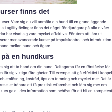
urser finns det
urser. Vare sig du vill anmäla din hund till en grundläggande
la i agilitytävlingar finns det något för djurägare på alla nivåer.
ar har visat sig vara mycket effektiva. Förutom att lära ut
erar mer avancerade kurser på impulskontroll och introduktion t
 band mellan hund och ägare.
g på en hundkurs
ra sig att ta hand om din hund. Deltagarna får en förståelse för
lär sig viktiga färdigheter. Till exempel att gå effektivt i koppel
roblemlösning, kostråd, tips om trimning och mycket mer. Det är
are eller tränare att få praktisk erfarenhet och lära sig mer om
urs ge all den information som behövs för att bli en kompeten