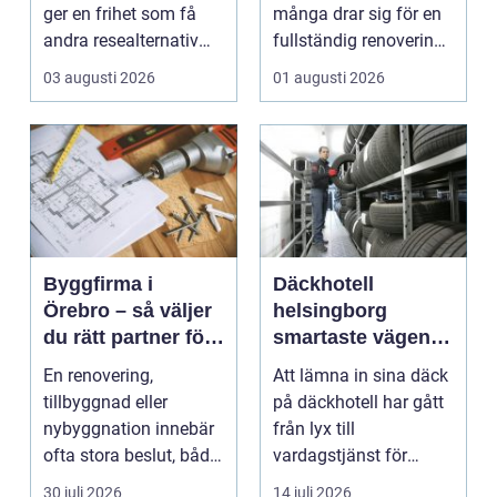
ger en frihet som få
många drar sig för en
andra resealternativ
fullständig renovering.
erbjuder. Gruppen ...
Det tar...
03 augusti 2026
01 augusti 2026
Byggfirma i
Däckhotell
Örebro – så väljer
helsingborg
du rätt partner för
smartaste vägen
ditt projekt
till säkra hjulskift
En renovering,
Att lämna in sina däck
tillbyggnad eller
på däckhotell har gått
nybyggnation innebär
från lyx till
ofta stora beslut, både
vardagstjänst för
ekonomiskt ...
många bilägare. I
30 juli 2026
14 juli 2026