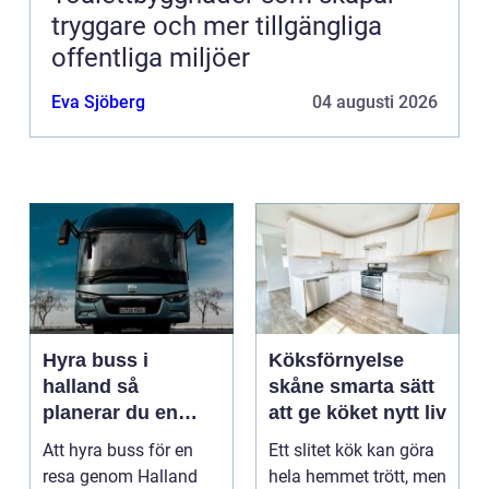
tryggare och mer tillgängliga
offentliga miljöer
Eva Sjöberg
04 augusti 2026
Hyra buss i
Köksförnyelse
halland så
skåne smarta sätt
planerar du en
att ge köket nytt liv
trygg och smidig
Att hyra buss för en
Ett slitet kök kan göra
resa
resa genom Halland
hela hemmet trött, men