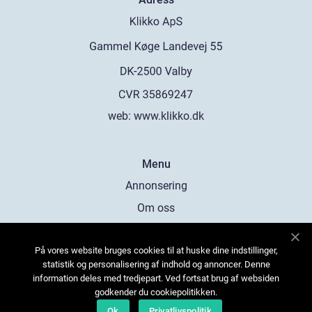
web:
www.klikko.dk
Menu
Annonsering
Om oss
Cookies
På vores website bruges cookies til at huske dine indstillinger,
Kontakta oss
statistik og personalisering af indhold og annoncer. Denne
Sitemap
information deles med tredjepart. Ved fortsat brug af websiden
godkender du cookiepolitikken.
Ok
Privatlivspolitik