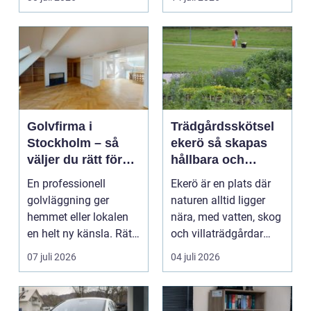
Hels...
Golvfirma i
Trädgårdsskötsel
Stockholm – så
ekerö så skapas
väljer du rätt för
hållbara och
ett hållbart golv
vackra utemiljöer
En professionell
Ekerö är en plats där
året runt
golvläggning ger
naturen alltid ligger
hemmet eller lokalen
nära, med vatten, skog
en helt ny känsla. Rätt
och villaträdgårdar
materi...
som ramar in ...
07 juli 2026
04 juli 2026