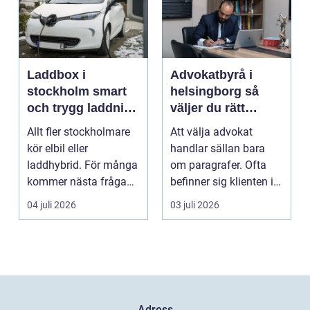
Laddbox i
Advokatbyrå i
stockholm smart
helsingborg så
och trygg laddning
väljer du rätt
hemma och på
juridiskt stöd
Allt fler stockholmare
Att välja advokat
jobbet
kör elbil eller
handlar sällan bara
laddhybrid. För många
om paragrafer. Ofta
kommer nästa fråga
befinner sig klienten i
direkt: hur laddar m...
en utsatt situatio...
04 juli 2026
03 juli 2026
Adress