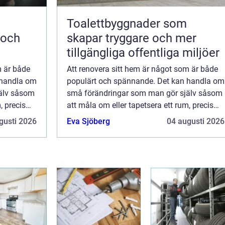
Toalettbyggnader som
 och
skapar tryggare och mer
tillgängliga offentliga miljöer
m är både
Att renovera sitt hem är något som är både
 handla om
populärt och spännande. Det kan handla om
älv såsom
små förändringar som man gör själv såsom
, precis
att måla om eller tapetsera ett rum, precis
t som
som att det kan gälla stora projekt som
gusti 2026
Eva Sjöberg
04 augusti 2026
tverk...
kräver planering och hjälp från hantverk...