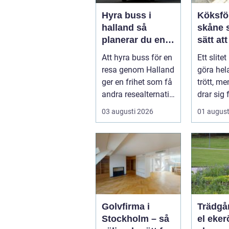
Hyra buss i
Köksfö
halland så
skåne smarta
planerar du en
sätt at
trygg och
nytt liv
Att hyra buss för en
Ett slite
smidig resa
resa genom Halland
göra he
ger en frihet som få
trött, m
andra resealternativ
drar sig 
erbjuder. Gruppen ...
fullstän
03 augusti 2026
01 august
renoverin
Golvfirma i
Trädgå
Stockholm – så
el ekerö 