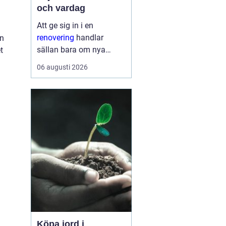
och vardag
Att ge sig in i en
renovering
handlar
an
sällan bara om nya
t
ytskikt. För många
06 augusti 2026
handlar det om att
skapa ett hem som
fungerar bättre, känns
tryggare och håller
länge. En genomtänkt
renovering kan sänka
energik...
Köpa jord i