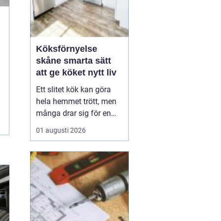
Köksförnyelse
skåne smarta sätt
att ge köket nytt liv
Ett slitet kök kan göra
hela hemmet trött, men
många drar sig för en
fullständig renovering.
01 augusti 2026
Det tar tid, kostar mycket
och kräver ofta stora
ingrepp. Därför väljer allt
fler att satsa på
köksförnyelse i stället
för att riva ut och bygga
nytt. Med rä...