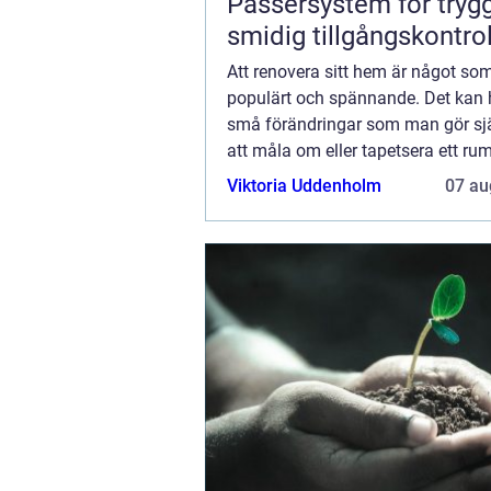
Passersystem för tryg
smidig tillgångskontrol
Att renovera sitt hem är något so
populärt och spännande. Det kan
små förändringar som man gör sj
att måla om eller tapetsera ett rum
som att det kan gälla stora projek
Viktoria Uddenholm
07 au
kräver planering och hjälp från han