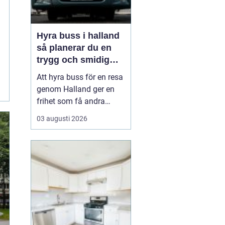
Hyra buss i halland
så planerar du en
trygg och smidig
resa
Att hyra buss för en resa
genom Halland ger en
frihet som få andra
resealternativ erbjuder.
03 augusti 2026
Gruppen håller ihop,
restiden blir en del av
upplevelsen och
logistiken förenklas
märkbart. Samtidigt kan
det kännas svårt att veta
var man börjar: Hur stor
b...