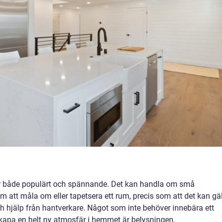
är både populärt och spännande. Det kan handla om små
 att måla om eller tapetsera ett rum, precis som att det kan gä
ch hjälp från hantverkare. Något som inte behöver innebära ett
skapa en helt ny atmosfär i hemmet är belysningen.