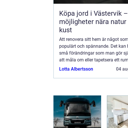
Köpa jord i Västervik –
möjligheter nära natur
kust
Att renovera sitt hem är något so
populärt och spännande. Det kan
små förändringar som man gör sj
att måla om eller tapetsera ett rum
som att det kan gälla stora projek
Lotta Albertsson
04 au
kräver planering och hjälp från han