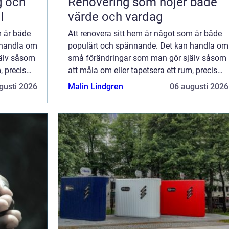
g och
Renovering som höjer både
l
värde och vardag
m är både
Att renovera sitt hem är något som är både
 handla om
populärt och spännande. Det kan handla om
älv såsom
små förändringar som man gör själv såsom
, precis
att måla om eller tapetsera ett rum, precis
t som
som att det kan gälla stora projekt som
gusti 2026
Malin Lindgren
06 augusti 2026
tverk...
kräver planering och hjälp från hantverk...