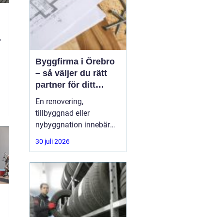
n
Byggfirma i Örebro
– så väljer du rätt
partner för ditt
projekt
En renovering,
tillbyggnad eller
nybyggnation innebär
ofta stora beslut, både
30 juli 2026
ekonomiskt och
praktiskt. Många
privatpersoner och
företag i Örebro ställer
sig samma fråga: hur
hittar man en trygg,