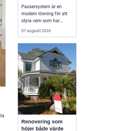
Passersystem är en
modern lösning för att
styra vem som har
tillträde till en byggnad
07 augusti 2026
eller ett utrymme, och
när tillträdet ska vara
möjligt. Genom att
ersätta traditionella
nycklar med digitala
nyckelbärare som kort,
brickor eller koder får
fastighe...
lla
Renovering som
höjer både värde