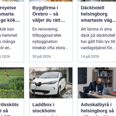
rnyelse
Byggfirma i
Däckhotell
Örebro – så
helsingborg
t ge köket
väljer du rätt
smartaste väge
partner för ditt
till säkra
t kök kan
En renovering,
Att lämna in sina
projekt
hjulskift
la hemmet
tillbyggnad eller
däck på däckhotell
en många
nybyggnation
har gått från lyx till
för en
innebär ofta stora
vardagstjänst för
dig
beslut, både
många bilägare. I
i 2026
30 juli 2026
14 juli 2026
g. Det tar...
ekonomiskt ...
Hels...
rdssköts
Laddbox i
Advokatbyrå i
så
stockholm
helsingborg så