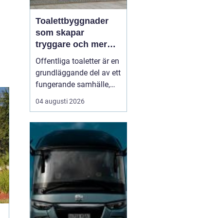
Toalettbyggnader
som skapar
tryggare och mer
tillgängliga
Offentliga toaletter är en
offentliga miljöer
grundläggande del av ett
fungerande samhälle,
men hamnar ofta längst
04 augusti 2026
ned på prioriteringslistan
i stadsplanering och
byggprojekt. Samtidigt
vet alla som någon gång
stått utan toalett i en
park, på en badplats eller
under et...