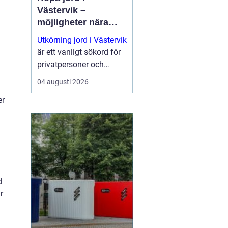
Västervik –
möjligheter nära
natur och kust
Utkörning jord i Västervik
är ett vanligt sökord för
privatpersoner och
företag som planerar
04 augusti 2026
nya trädgårdar,
er
markarbeten eller...
d
r