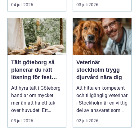
direkt: hur laddar m...
en utsatt situatio...
04 juli 2026
03 juli 2026
Tält göteborg så
Veterinär
planerar du rätt
stockholm trygg
lösning för fest
djurvård nära dig
och event
Att hyra tält i Göteborg
Att hitta en kompetent
handlar om mycket
och tillgänglig veterinär
mer än att ha ett tak
i Stockholm är en viktig
över huvudet. Ett
del av ansvaret som
genomtänkt tält s...
djuräg...
03 juli 2026
02 juli 2026