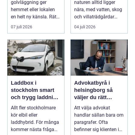
golvläggning ger
naturen alltid ligger
hemmet eller lokalen
nära, med vatten, skog
en helt ny känsla. Rätt
och villaträdgårdar
materi...
som ramar in ...
07 juli 2026
04 juli 2026
Laddbox i
Advokatbyrå i
stockholm smart
helsingborg så
och trygg laddning
väljer du rätt
hemma och på
juridiskt stöd
Allt fler stockholmare
Att välja advokat
jobbet
kör elbil eller
handlar sällan bara om
laddhybrid. För många
paragrafer. Ofta
kommer nästa fråga
befinner sig klienten i