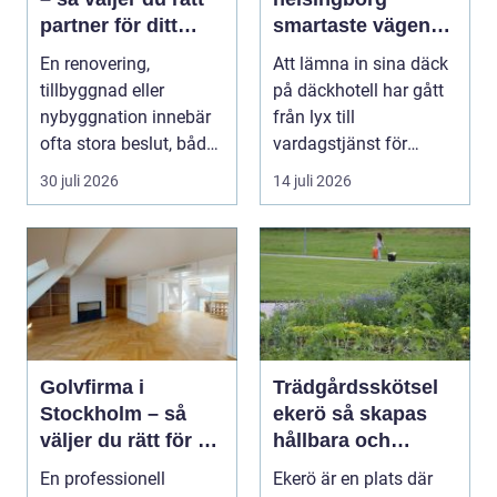
partner för ditt
smartaste vägen
projekt
till säkra hjulskift
En renovering,
Att lämna in sina däck
tillbyggnad eller
på däckhotell har gått
nybyggnation innebär
från lyx till
ofta stora beslut, både
vardagstjänst för
ekonomiskt ...
många bilägare. I
30 juli 2026
14 juli 2026
Hels...
Golvfirma i
Trädgårdsskötsel
Stockholm – så
ekerö så skapas
väljer du rätt för ett
hållbara och
hållbart golv
vackra utemiljöer
En professionell
Ekerö är en plats där
året runt