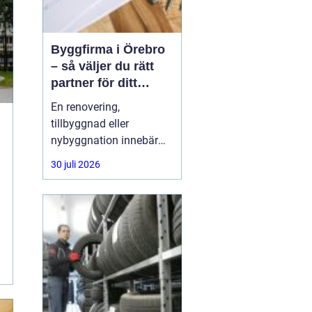
Byggfirma i Örebro
– så väljer du rätt
partner för ditt
projekt
En renovering,
tillbyggnad eller
nybyggnation innebär
ofta stora beslut, både
30 juli 2026
ekonomiskt och
praktiskt. Många
privatpersoner och
företag i Örebro ställer
sig samma fråga: hur
hittar man en trygg,
erfaren och