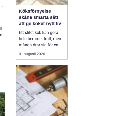
ur
Köksförnyelse
skåne smarta sätt
att ge köket nytt liv
ll
Ett slitet kök kan göra
om
hela hemmet trött, men
många drar sig för en
fullständig renovering.
01 augusti 2026
Det tar tid, kostar mycket
och kräver ofta stora
ingrepp. Därför väljer allt
fler att satsa på
köksförnyelse i stället
för att riva ut och bygga
nytt. Med rä...