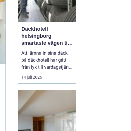
Däckhotell
helsingborg
smartaste vägen till
säkra hjulskift
Att lämna in sina däck
på däckhotell har gått
från lyx till vardagstjänst
för många bilägare. I
14 juli 2026
Helsingborg med
omnejd, där pendling
och växlande väder är en
del av livet, blir frågan
enkel: ska däcken ta
plats i förrådet hemma,
eller ska proffs ta h...