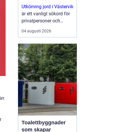
natur och kust
Utkörning jord i Västervik
är ett vanligt sökord för
privatpersoner och
företag som planerar
04 augusti 2026
nya trädgårdar,
markarbeten eller...
rr.
r
Toalettbyggnader
som skapar