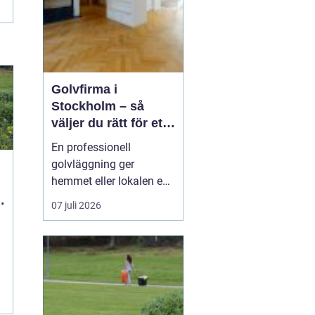
Golvfirma i
Stockholm – så
väljer du rätt för ett
hållbart golv
En professionell
golvläggning ger
hemmet eller lokalen en
helt ny känsla. Rätt
07 juli 2026
material, rätt
underarbete och rätt
hantverkare gör
skillnaden mellan ett
golv som håller i fem år
m
och ett som håller i fle...