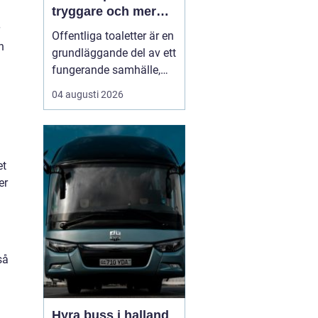
tryggare och mer
tillgängliga
Offentliga toaletter är en
offentliga miljöer
n
grundläggande del av ett
fungerande samhälle,
men hamnar ofta längst
04 augusti 2026
ned på prioriteringslistan
i stadsplanering och
byggprojekt. Samtidigt
vet alla som någon gång
et
stått utan toalett i en
er
park, på en badplats eller
under et...
så
Hyra buss i halland