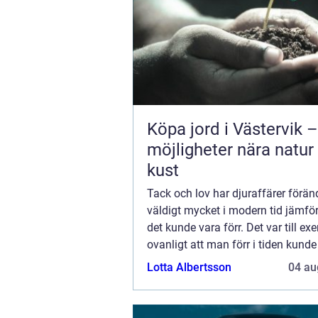
Köpa jord i Västervik –
möjligheter nära natur
kust
Tack och lov har djuraffärer förän
väldigt mycket i modern tid jämfö
det kunde vara förr. Det var till ex
ovanligt att man förr i tiden kunde
hundvalpar i skyltfönstret på en dj
Lotta Albertsson
04 au
och bara gå in och välja ut en. Ta..