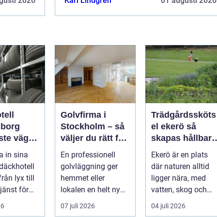
gusti 2026
Karl Lindgren
01 augusti 2026
.
tell
Golvfirma i
Trädgårdssköts
gborg
Stockholm – så
el ekerö så
ste vägen
väljer du rätt för
skapas hållbara
ra
ett hållbart golv
och vackra
a in sina
En professionell
Ekerö är en plats
t
utemiljöer året
däckhotell
golvläggning ger
där naturen alltid
runt
rån lyx till
hemmet eller
ligger nära, med
jänst för
lokalen en helt ny
vatten, skog och
lägare. I
känsla. Rätt
villaträdgårdar so
26
07 juli 2026
04 juli 2026
materi...
ramar in ...