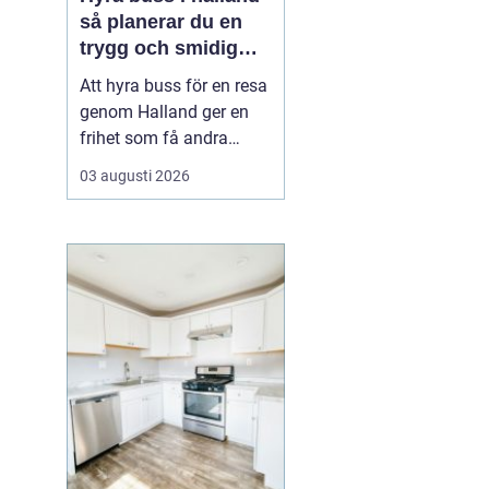
så planerar du en
trygg och smidig
resa
Att hyra buss för en resa
genom Halland ger en
frihet som få andra
resealternativ erbjuder.
03 augusti 2026
Gruppen håller ihop,
restiden blir en del av
upplevelsen och
logistiken förenklas
märkbart. Samtidigt kan
det kännas svårt att veta
var man börjar: Hur stor
b...