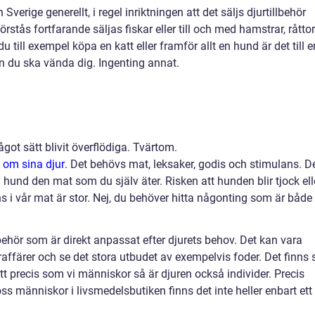
Sverige generellt, i regel inriktningen att det säljs djurtillbehör
örstås fortfarande säljas fiskar eller till och med hamstrar, råttor
till exempel köpa en katt eller framför allt en hund är det till e
n du ska vända dig. Ingenting annat.
got sätt blivit överflödiga. Tvärtom.
 om sina djur
.
Det behövs mat, leksaker, godis och stimulans. D
in hund den mat som du själv äter. Risken att hunden blir tjock ell
ns i vår mat är stor. Nej, du behöver hitta någonting som är både
lbehör som är direkt anpassat efter djurets behov. Det kan vara
raffärer och se det stora utbudet av exempelvis foder. Det finns 
tt precis som vi människor så är djuren också individer. Precis
oss människor i livsmedelsbutiken finns det inte heller enbart ett