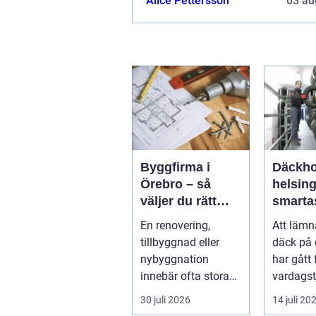
Alice Pettersson
03 au
och bara gå in och välja ut en. Ta..
Byggfirma i
Däckho
Örebro – så
helsin
väljer du rätt
smarta
partner för ditt
till säk
En renovering,
Att lämn
projekt
hjulskif
tillbyggnad eller
däck på 
nybyggnation
har gått f
innebär ofta stora
vardagst
beslut, både
många bi
30 juli 2026
14 juli 20
ekonomiskt ...
Hels...