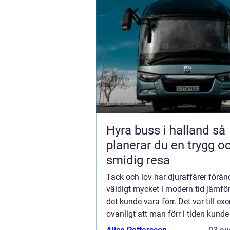
Hyra buss i halland så
planerar du en trygg o
smidig resa
Tack och lov har djuraffärer förän
väldigt mycket i modern tid jämfö
det kunde vara förr. Det var till ex
ovanligt att man förr i tiden kunde
hundvalpar i skyltfönstret på en dj