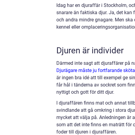
Idag har en djuraffär i Stockholm, och 
snarare än faktiska djur. Ja, det kan f
och andra mindre gnagare. Men ska du 
kennel eller omplaceringsorganisatio
Djuren är individer
Därmed inte sagt att djuraffärer på nå
Djurägare måste ju fortfarande sköta
är ingen bra idé att till exempel ge s
får hål i tänderna av sockret som fin
nyttigt och gott för ditt djur.
I djuraffären finns mat och annat til
svindlande att gå omkring i stora dju
mycket att välja på. Anledningen är a
som att det inte finns en maträtt för 
foder till djuren i djuraffären.