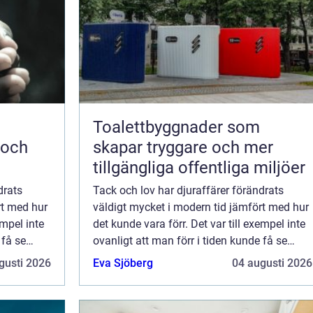
Toalettbyggnader som
 och
skapar tryggare och mer
tillgängliga offentliga miljöer
drats
Tack och lov har djuraffärer förändrats
rt med hur
väldigt mycket i modern tid jämfört med hur
empel inte
det kunde vara förr. Det var till exempel inte
 få se
ovanligt att man förr i tiden kunde få se
uraffär
hundvalpar i skyltfönstret på en djuraffär
gusti 2026
Eva Sjöberg
04 augusti 2026
.
och bara gå in och välja ut en. Ta...