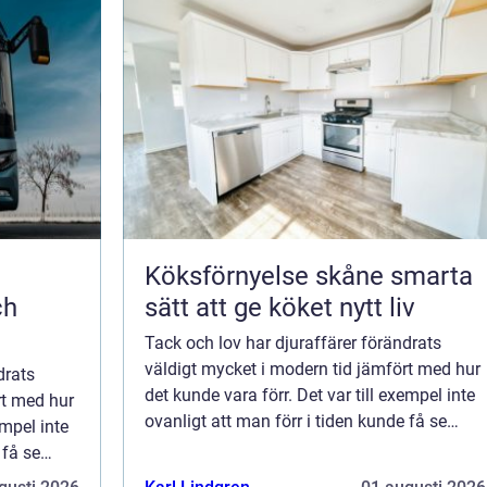
Köksförnyelse skåne smarta
ch
sätt att ge köket nytt liv
Tack och lov har djuraffärer förändrats
väldigt mycket i modern tid jämfört med hur
drats
det kunde vara förr. Det var till exempel inte
rt med hur
ovanligt att man förr i tiden kunde få se
empel inte
hundvalpar i skyltfönstret på en djuraffär
 få se
och bara gå in och välja ut en. Ta...
uraffär