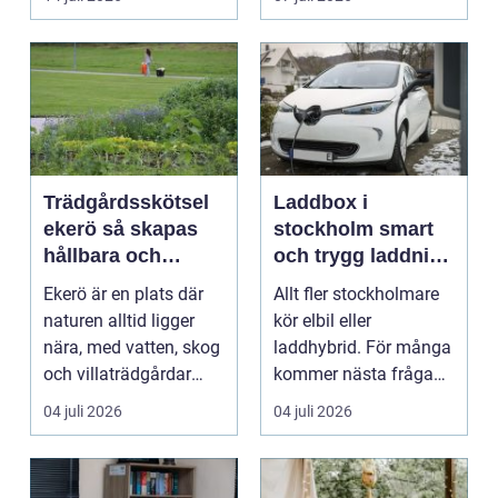
Hels...
Trädgårdsskötsel
Laddbox i
ekerö så skapas
stockholm smart
hållbara och
och trygg laddning
vackra utemiljöer
hemma och på
Ekerö är en plats där
Allt fler stockholmare
året runt
jobbet
naturen alltid ligger
kör elbil eller
nära, med vatten, skog
laddhybrid. För många
och villaträdgårdar
kommer nästa fråga
som ramar in ...
direkt: hur laddar m...
04 juli 2026
04 juli 2026