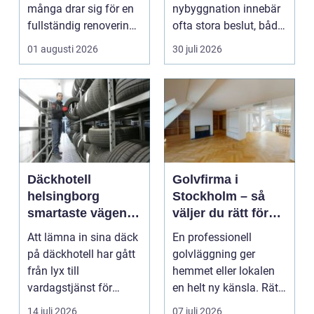
många drar sig för en
nybyggnation innebär
fullständig renovering.
ofta stora beslut, både
Det tar...
ekonomiskt ...
01 augusti 2026
30 juli 2026
Däckhotell
Golvfirma i
helsingborg
Stockholm – så
smartaste vägen
väljer du rätt för
till säkra hjulskift
ett hållbart golv
Att lämna in sina däck
En professionell
på däckhotell har gått
golvläggning ger
från lyx till
hemmet eller lokalen
vardagstjänst för
en helt ny känsla. Rätt
många bilägare. I
materi...
14 juli 2026
07 juli 2026