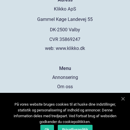
web:
www.klikko.dk
Menu
Annonsering
Om oss
Cookies
På vores website bruges cookies til at huske dine indstillinger,
Kontakta oss
statistik og personalisering af indhold og annoncer. Denne
Sitemap
information deles med tredjepart. Ved fortsat brug af websiden
godkender du cookiepolitikken.
Ok
Privatlivspolitik