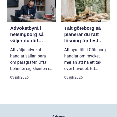
Advokatbyrå i
Tält göteborg så
helsingborg så
planerar du rätt
väljer du rätt
lösning för fest
juridiskt stöd
och event
Att välja advokat
Att hyra tält i Göteborg
handlar sällan bara
handlar om mycket
om paragrafer. Ofta
mer än att ha ett tak
befinner sig klienten i
över huvudet. Ett
en utsatt situatio...
genomtänkt tält s...
03 juli 2026
03 juli 2026
Adress