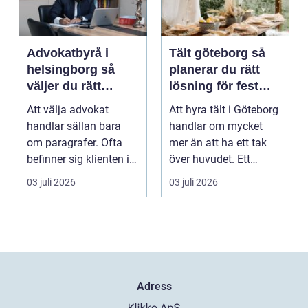
Advokatbyrå i
Tält göteborg så
helsingborg så
planerar du rätt
väljer du rätt
lösning för fest
juridiskt stöd
och event
Att välja advokat
Att hyra tält i Göteborg
handlar sällan bara
handlar om mycket
om paragrafer. Ofta
mer än att ha ett tak
befinner sig klienten i
över huvudet. Ett
en utsatt situatio...
genomtänkt tält s...
03 juli 2026
03 juli 2026
Adress