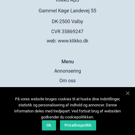
web:
www.klikko.dk
Menu
Annonsering
Om oss
Cookies
På vores website bruges cookies til at huske dine indstillinger,
Kontakta oss
statistik og personalisering af indhold og annoncer. Denne
Sitemap
information deles med tredjepart. Ved fortsat brug af websiden
godkender du cookiepolitikken.
Ok
Privatlivspolitik