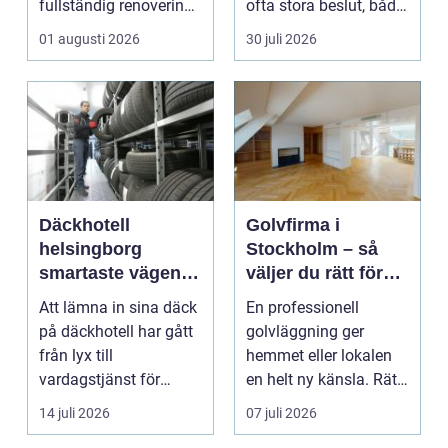
fullständig renovering.
ofta stora beslut, både
Det tar...
ekonomiskt ...
01 augusti 2026
30 juli 2026
Däckhotell
Golvfirma i
helsingborg
Stockholm – så
smartaste vägen
väljer du rätt för
till säkra hjulskift
ett hållbart golv
Att lämna in sina däck
En professionell
på däckhotell har gått
golvläggning ger
från lyx till
hemmet eller lokalen
vardagstjänst för
en helt ny känsla. Rätt
många bilägare. I
materi...
14 juli 2026
07 juli 2026
Hels...