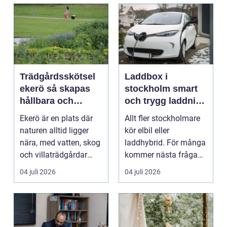
Trädgårdsskötsel
Laddbox i
ekerö så skapas
stockholm smart
hållbara och
och trygg laddning
vackra utemiljöer
hemma och på
Ekerö är en plats där
Allt fler stockholmare
året runt
jobbet
naturen alltid ligger
kör elbil eller
nära, med vatten, skog
laddhybrid. För många
och villaträdgårdar
kommer nästa fråga
som ramar in ...
direkt: hur laddar m...
04 juli 2026
04 juli 2026