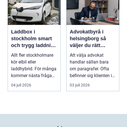
Laddbox i
Advokatbyrå i
stockholm smart
helsingborg så
och trygg laddning
väljer du rätt
hemma och på
juridiskt stöd
Allt fler stockholmare
Att välja advokat
jobbet
kör elbil eller
handlar sällan bara
laddhybrid. För många
om paragrafer. Ofta
kommer nästa fråga
befinner sig klienten i
direkt: hur laddar m...
en utsatt situatio...
04 juli 2026
03 juli 2026