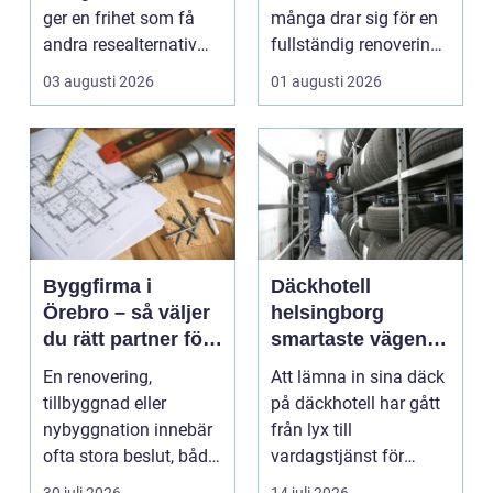
ger en frihet som få
många drar sig för en
andra resealternativ
fullständig renovering.
erbjuder. Gruppen ...
Det tar...
03 augusti 2026
01 augusti 2026
Byggfirma i
Däckhotell
Örebro – så väljer
helsingborg
du rätt partner för
smartaste vägen
ditt projekt
till säkra hjulskift
En renovering,
Att lämna in sina däck
tillbyggnad eller
på däckhotell har gått
nybyggnation innebär
från lyx till
ofta stora beslut, både
vardagstjänst för
ekonomiskt ...
många bilägare. I