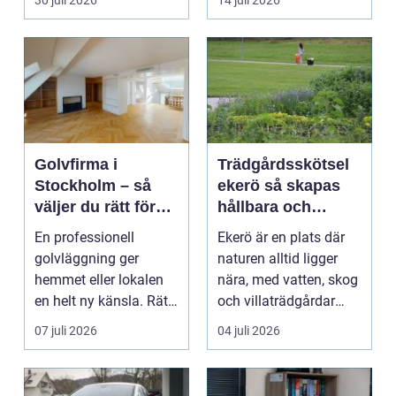
30 juli 2026
14 juli 2026
Hels...
Golvfirma i
Trädgårdsskötsel
Stockholm – så
ekerö så skapas
väljer du rätt för
hållbara och
ett hållbart golv
vackra utemiljöer
En professionell
Ekerö är en plats där
året runt
golvläggning ger
naturen alltid ligger
hemmet eller lokalen
nära, med vatten, skog
en helt ny känsla. Rätt
och villaträdgårdar
materi...
som ramar in ...
07 juli 2026
04 juli 2026