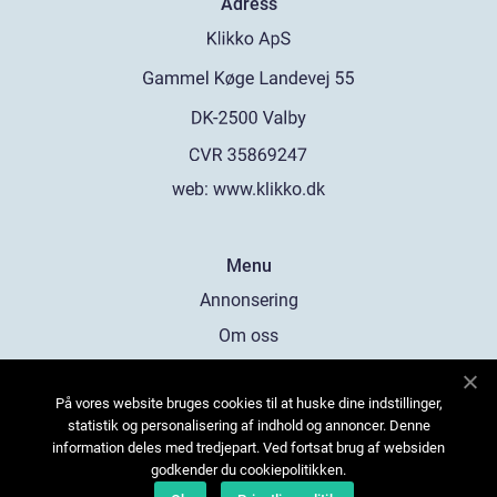
Adress
web:
www.klikko.dk
Menu
Annonsering
Om oss
Cookies
På vores website bruges cookies til at huske dine indstillinger,
Kontakta oss
statistik og personalisering af indhold og annoncer. Denne
Sitemap
information deles med tredjepart. Ved fortsat brug af websiden
godkender du cookiepolitikken.