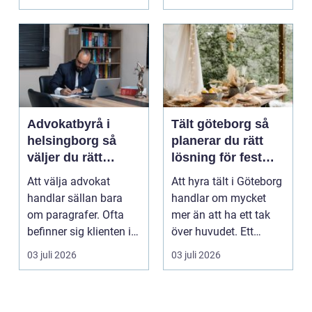
Advokatbyrå i
Tält göteborg så
helsingborg så
planerar du rätt
väljer du rätt
lösning för fest
juridiskt stöd
och event
Att välja advokat
Att hyra tält i Göteborg
handlar sällan bara
handlar om mycket
om paragrafer. Ofta
mer än att ha ett tak
befinner sig klienten i
över huvudet. Ett
en utsatt situatio...
genomtänkt tält s...
03 juli 2026
03 juli 2026