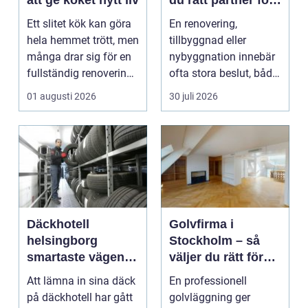
ditt projekt
Ett slitet kök kan göra
En renovering,
hela hemmet trött, men
tillbyggnad eller
många drar sig för en
nybyggnation innebär
fullständig renovering.
ofta stora beslut, både
Det tar...
ekonomiskt ...
01 augusti 2026
30 juli 2026
Däckhotell
Golvfirma i
helsingborg
Stockholm – så
smartaste vägen
väljer du rätt för
till säkra hjulskift
ett hållbart golv
Att lämna in sina däck
En professionell
på däckhotell har gått
golvläggning ger