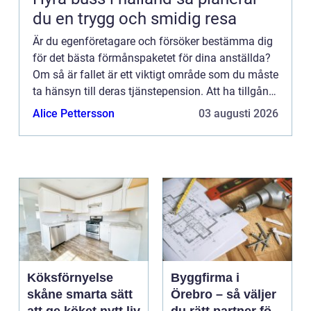
du en trygg och smidig resa
Är du egenföretagare och försöker bestämma dig
för det bästa förmånspaketet för dina anställda?
Om så är fallet är ett viktigt område som du måste
ta hänsyn till deras tjänstepension. Att ha tillgång
till en adekvat pensionsplan kan göra stor
Alice Pettersson
03 augusti 2026
skillna...
Köksförnyelse
Byggfirma i
skåne smarta sätt
Örebro – så väljer
att ge köket nytt liv
du rätt partner för