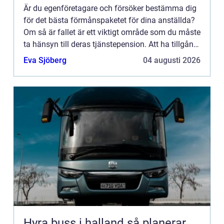
Är du egenföretagare och försöker bestämma dig
för det bästa förmånspaketet för dina anställda?
Om så är fallet är ett viktigt område som du måste
ta hänsyn till deras tjänstepension. Att ha tillgång
till en adekvat pensionsplan kan göra stor
Eva Sjöberg
04 augusti 2026
skillna...
Hyra buss i halland så planerar