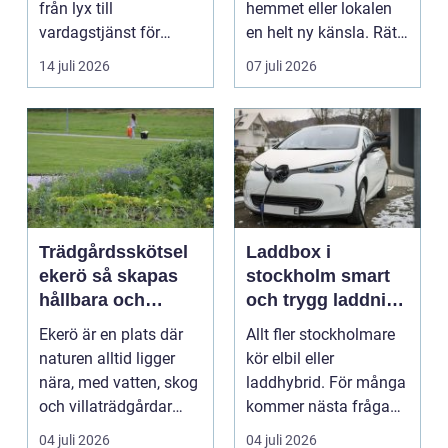
från lyx till
hemmet eller lokalen
vardagstjänst för
en helt ny känsla. Rätt
många bilägare. I
materi...
14 juli 2026
07 juli 2026
Hels...
Trädgårdsskötsel
Laddbox i
ekerö så skapas
stockholm smart
hållbara och
och trygg laddning
vackra utemiljöer
hemma och på
Ekerö är en plats där
Allt fler stockholmare
året runt
jobbet
naturen alltid ligger
kör elbil eller
nära, med vatten, skog
laddhybrid. För många
och villaträdgårdar
kommer nästa fråga
som ramar in ...
direkt: hur laddar m...
04 juli 2026
04 juli 2026