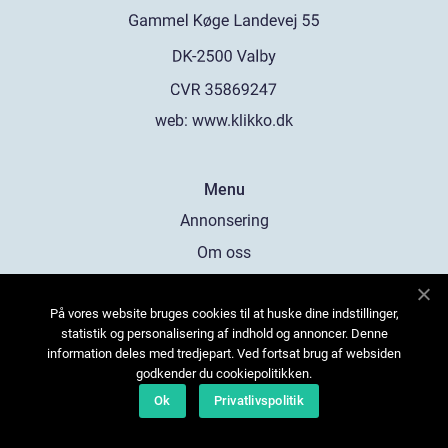
web:
www.klikko.dk
Menu
Annonsering
Om oss
Cookies
På vores website bruges cookies til at huske dine indstillinger,
Kontakta oss
statistik og personalisering af indhold og annoncer. Denne
Sitemap
information deles med tredjepart. Ved fortsat brug af websiden
godkender du cookiepolitikken.
Ok
Privatlivspolitik