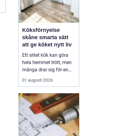
.
Köksförnyelse
skåne smarta sätt
att ge köket nytt liv
Ett slitet kök kan göra
hela hemmet trött, men
många drar sig för en
fullständig renovering.
01 augusti 2026
Det tar tid, kostar mycket
och kräver ofta stora
ingrepp. Därför väljer allt
fler att satsa på
köksförnyelse i stället
för att riva ut och bygga
nytt. Med rä...