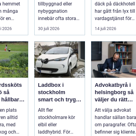
projekt
hjulskift
la hemmet
tillbyggnad eller
däck på däckhotell
en många
nybyggnation
har gått från lyx till
för en
innebär ofta stora
vardagstjänst för
dig
beslut, både
många bilägare. I
i 2026
30 juli 2026
14 juli 2026
g. Det tar...
ekonomiskt ...
Hels...
rdssköts
Laddbox i
Advokatbyrå i
så
stockholm
helsingborg så
 hållbara
smart och trygg
väljer du rätt
ckra
laddning hemma
juridiskt stöd
en plats
Allt fler
Att välja advokat
öer året
och på jobbet
en alltid
stockholmare kör
handlar sällan bar
ära, med
elbil eller
om paragrafer. Oft
skog och
laddhybrid. För
befinner sig kliente