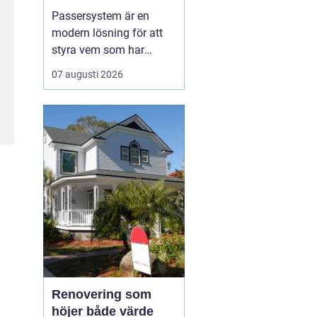
Passersystem är en
modern lösning för att
styra vem som har
tillträde till en byggnad
07 augusti 2026
eller ett utrymme, och
när tillträdet ska vara
möjligt. Genom att
ersätta traditionella
nycklar med digitala
nyckelbärare som kort,
brickor eller koder får
fastighe...
Renovering som
höjer både värde