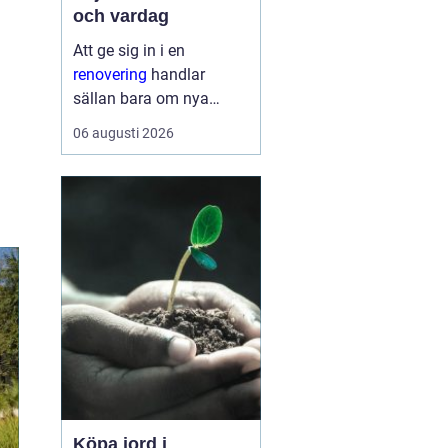
och vardag
Att ge sig in i en
renovering
handlar
sällan bara om nya
ytskikt. För många
06 augusti 2026
handlar det om att
skapa ett hem som
fungerar bättre, känns
tryggare och håller
länge. En genomtänkt
renovering kan sänka
energik...
Köpa jord i