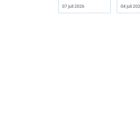
känsla. Rätt
villaträ
07 juli 2026
04 juli 20
materi...
ramar in 