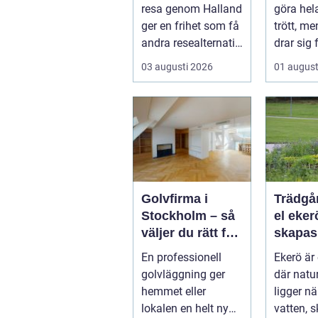
smidig resa
resa genom Halland
göra he
ger en frihet som få
trött, m
andra resealternativ
drar sig 
erbjuder. Gruppen ...
fullstän
03 augusti 2026
01 august
renoverin
Golvfirma i
Trädgå
Stockholm – så
el ekerö 
väljer du rätt för
skapas
ett hållbart golv
och va
En professionell
Ekerö är 
utemilj
golvläggning ger
där natur
runt
hemmet eller
ligger n
lokalen en helt ny
vatten, 