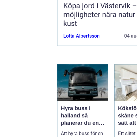
Köpa jord i Västervik –
möjligheter nära natur
kust
Lotta Albertsson
04 au
Hyra buss i
Köksfö
halland så
skåne smarta
planerar du en
sätt at
trygg och
nytt liv
Att hyra buss för en
Ett slite