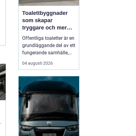
Toalettbyggnader
som skapar
tryggare och mer
tillgängliga
Offentliga toaletter är en
offentliga miljöer
grundläggande del av ett
fungerande samhälle,
men hamnar ofta längst
04 augusti 2026
ned på prioriteringslistan
i stadsplanering och
byggprojekt. Samtidigt
vet alla som någon gång
stått utan toalett i en
park, på en badplats eller
under et...
n