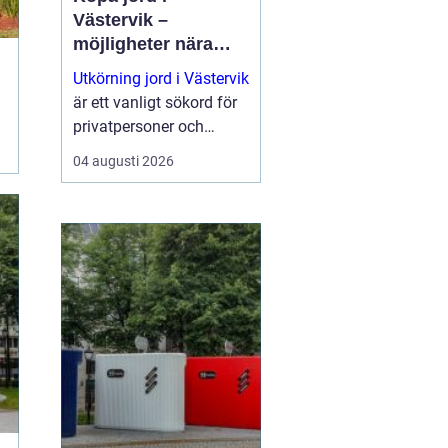
Västervik –
möjligheter nära
natur och kust
Utkörning jord i Västervik
är ett vanligt sökord för
privatpersoner och
företag som planerar
04 augusti 2026
nya trädgårdar,
markarbeten eller...