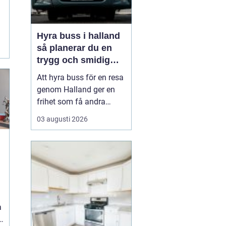
Hyra buss i halland
så planerar du en
trygg och smidig
resa
Att hyra buss för en resa
genom Halland ger en
frihet som få andra
resealternativ erbjuder.
03 augusti 2026
Gruppen håller ihop,
restiden blir en del av
upplevelsen och
logistiken förenklas
märkbart. Samtidigt kan
det kännas svårt att veta
a
var man börjar: Hur stor
a
b...
n