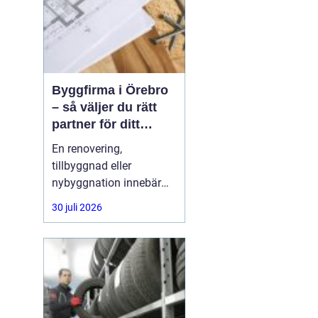
Byggfirma i Örebro
– så väljer du rätt
partner för ditt
projekt
En renovering,
tillbyggnad eller
nybyggnation innebär
ofta stora beslut, både
30 juli 2026
ekonomiskt och
praktiskt. Många
privatpersoner och
företag i Örebro ställer
sig samma fråga: hur
hittar man en trygg,