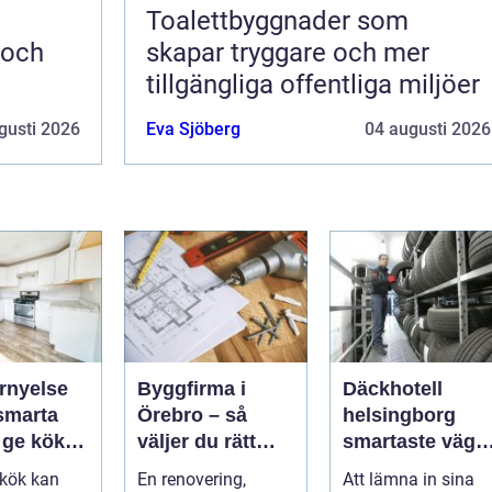
Toalettbyggnader som
 och
skapar tryggare och mer
tillgängliga offentliga miljöer
gusti 2026
Eva Sjöberg
04 augusti 2026
rnyelse
Byggfirma i
Däckhotell
Örebro – så
helsingborg
t ge köket
väljer du rätt
smartaste väge
partner för ditt
till säkra
t kök kan
En renovering,
Att lämna in sina