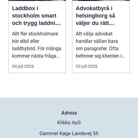
Laddbox i
Advokatbyrå i
stockholm smart
helsingborg så
och trygg laddning
väljer du rätt
hemma och på
juridiskt stöd
Allt fler stockholmare
Att välja advokat
jobbet
kör elbil eller
handlar sällan bara
laddhybrid. För många
om paragrafer. Ofta
kommer nästa fråga
befinner sig klienten i
direkt: hur laddar m...
en utsatt situatio...
04 juli 2026
03 juli 2026
Adress