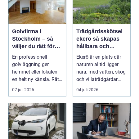
Golvfirma i
Trädgårdsskötsel
Stockholm – så
ekerö så skapas
väljer du rätt för
hållbara och
ett hållbart golv
vackra utemiljöer
En professionell
Ekerö är en plats där
året runt
golvläggning ger
naturen alltid ligger
hemmet eller lokalen
nära, med vatten, skog
en helt ny känsla. Rätt
och villaträdgårdar
materi...
som ramar in ...
07 juli 2026
04 juli 2026