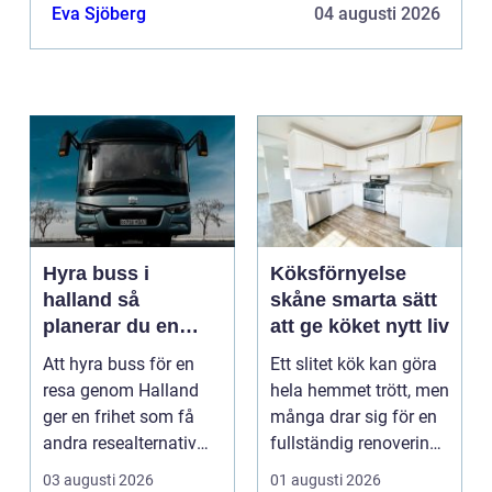
får fasaden att se mer harmonisk ut. Visst går
Eva Sjöberg
04 augusti 2026
de...
Hyra buss i
Köksförnyelse
halland så
skåne smarta sätt
planerar du en
att ge köket nytt liv
trygg och smidig
Att hyra buss för en
Ett slitet kök kan göra
resa
resa genom Halland
hela hemmet trött, men
ger en frihet som få
många drar sig för en
andra resealternativ
fullständig renovering.
erbjuder. Gruppen ...
Det tar...
03 augusti 2026
01 augusti 2026