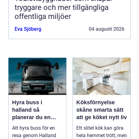
tryggare och mer tillgängliga
offentliga miljöer
Eva Sjöberg
04 augusti 2026
Hyra buss i
Köksförnyelse
halland så
skåne smarta sätt
planerar du en
att ge köket nytt liv
trygg och smidig
Att hyra buss för en
Ett slitet kök kan göra
resa
resa genom Halland
hela hemmet trött, men