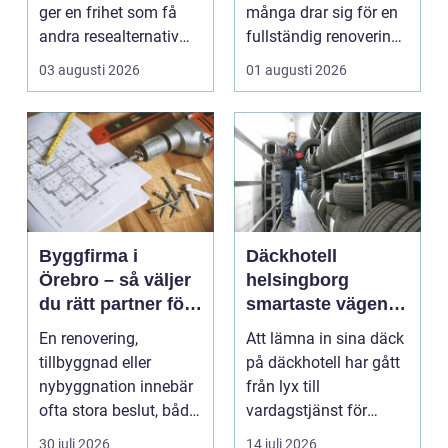
ger en frihet som få
många drar sig för en
andra resealternativ
fullständig renovering.
erbjuder. Gruppen ...
Det tar...
03 augusti 2026
01 augusti 2026
Byggfirma i
Däckhotell
Örebro – så väljer
helsingborg
du rätt partner för
smartaste vägen
ditt projekt
till säkra hjulskift
En renovering,
Att lämna in sina däck
tillbyggnad eller
på däckhotell har gått
nybyggnation innebär
från lyx till
ofta stora beslut, både
vardagstjänst för
ekonomiskt ...
många bilägare. I
30 juli 2026
14 juli 2026