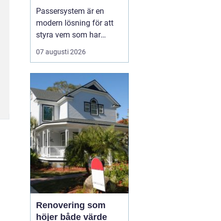
Passersystem är en
modern lösning för att
styra vem som har
tillträde till en byggnad
07 augusti 2026
eller ett utrymme, och
när tillträdet ska vara
möjligt. Genom att
ersätta traditionella
nycklar med digitala
nyckelbärare som kort,
brickor eller koder får
fastighe...
Renovering som
höjer både värde