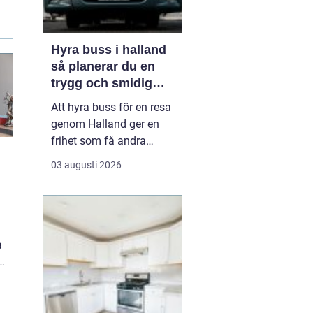
Hyra buss i halland
så planerar du en
trygg och smidig
resa
Att hyra buss för en resa
genom Halland ger en
frihet som få andra
resealternativ erbjuder.
03 augusti 2026
Gruppen håller ihop,
restiden blir en del av
upplevelsen och
logistiken förenklas
a
märkbart. Samtidigt kan
a
det kännas svårt att veta
n
var man börjar: Hur stor
.
b...