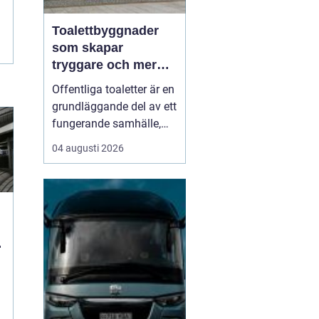
Toalettbyggnader
som skapar
tryggare och mer
tillgängliga
Offentliga toaletter är en
offentliga miljöer
grundläggande del av ett
fungerande samhälle,
men hamnar ofta längst
04 augusti 2026
ned på prioriteringslistan
i stadsplanering och
byggprojekt. Samtidigt
vet alla som någon gång
stått utan toalett i en
n
park, på en badplats eller
under et...