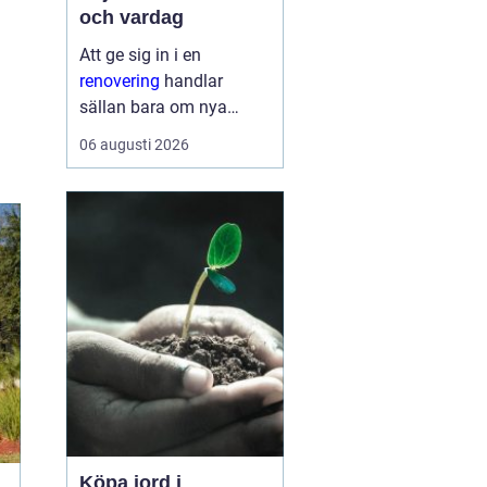
och vardag
Att ge sig in i en
renovering
handlar
sällan bara om nya
ytskikt. För många
06 augusti 2026
handlar det om att
skapa ett hem som
fungerar bättre, känns
tryggare och håller
länge. En genomtänkt
renovering kan sänka
energik...
Köpa jord i