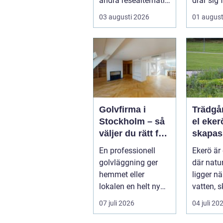
andra resealternativ
drar sig 
erbjuder. Gruppen ...
fullstän
03 augusti 2026
01 august
renoverin
Golvfirma i
Trädgå
Stockholm – så
el ekerö 
väljer du rätt för
skapas
ett hållbart golv
och va
En professionell
Ekerö är 
utemilj
golvläggning ger
där natur
runt
hemmet eller
ligger n
lokalen en helt ny
vatten, 
känsla. Rätt
villaträ
07 juli 2026
04 juli 20
materi...
ramar in 