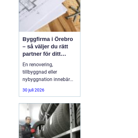
Byggfirma i Örebro
– så väljer du rätt
partner för ditt
projekt
En renovering,
tillbyggnad eller
nybyggnation innebär
ofta stora beslut, både
30 juli 2026
ekonomiskt och
praktiskt. Många
privatpersoner och
företag i Örebro ställer
sig samma fråga: hur
hittar man en trygg,