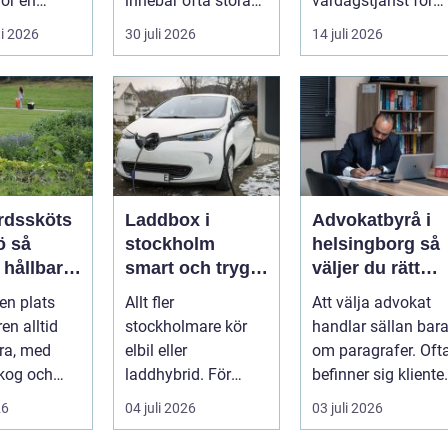
för en
innebär ofta stora
vardagstjänst för
dig
beslut, både
många bilägare. I
i 2026
30 juli 2026
14 juli 2026
g. Det tar...
ekonomiskt ...
Hels...
rdssköts
Laddbox i
Advokatbyrå i
så
stockholm
helsingborg så
 hållbara
smart och trygg
väljer du rätt
ckra
laddning hemma
juridiskt stöd
en plats
Allt fler
Att välja advokat
öer året
och på jobbet
en alltid
stockholmare kör
handlar sällan bar
ära, med
elbil eller
om paragrafer. Oft
skog och
laddhybrid. För
befinner sig kliente
dgårdar som
många kommer
i en utsatt situatio..
26
04 juli 2026
03 juli 2026
...
nästa fråga direkt:
hur laddar m...