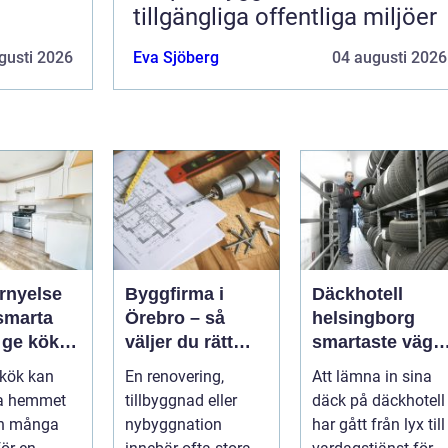
tillgängliga offentliga miljöer
gusti 2026
Eva Sjöberg
04 augusti 2026
rnyelse
Byggfirma i
Däckhotell
Örebro – så
helsingborg
t ge köket
väljer du rätt
smartaste väge
partner för ditt
till säkra
t kök kan
En renovering,
Att lämna in sina
projekt
hjulskift
la hemmet
tillbyggnad eller
däck på däckhotell
en många
nybyggnation
har gått från lyx till