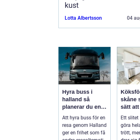
kust
Lotta Albertsson
04 au
Hyra buss i
Köksfö
halland så
skåne smarta
planerar du en
sätt at
trygg och
nytt liv
Att hyra buss för en
Ett slite
smidig resa
resa genom Halland
göra he
ger en frihet som få
trött, m