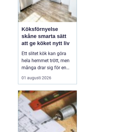
Köksförnyelse
skåne smarta sätt
att ge köket nytt liv
Ett slitet kök kan göra
hela hemmet trött, men
många drar sig för en
fullständig renovering.
01 augusti 2026
Det tar tid, kostar mycket
och kräver ofta stora
ingrepp. Därför väljer allt
fler att satsa på
köksförnyelse i stället
för att riva ut och bygga
nytt. Med rä...