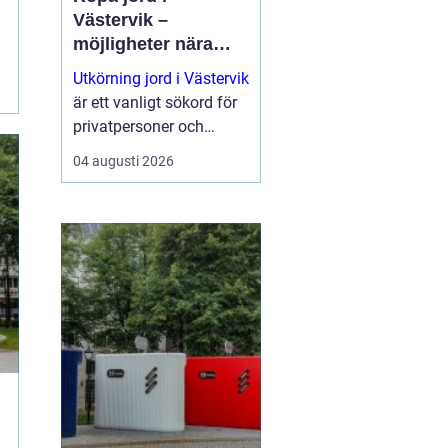
Västervik –
möjligheter nära
natur och kust
Utkörning jord i Västervik
är ett vanligt sökord för
privatpersoner och
företag som planerar
04 augusti 2026
nya trädgårdar,
markarbeten eller...