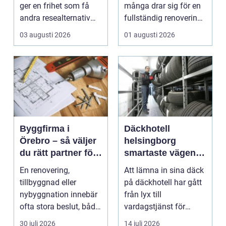
ger en frihet som få
många drar sig för en
andra resealternativ
fullständig renovering.
erbjuder. Gruppen ...
Det tar...
03 augusti 2026
01 augusti 2026
Byggfirma i
Däckhotell
Örebro – så väljer
helsingborg
du rätt partner för
smartaste vägen
ditt projekt
till säkra hjulskift
En renovering,
Att lämna in sina däck
tillbyggnad eller
på däckhotell har gått
nybyggnation innebär
från lyx till
ofta stora beslut, både
vardagstjänst för
ekonomiskt ...
många bilägare. I
30 juli 2026
14 juli 2026