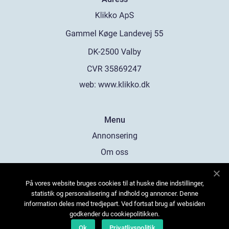
web:
www.klikko.dk
Menu
Annonsering
Om oss
Cookies
På vores website bruges cookies til at huske dine indstillinger,
Kontakta oss
statistik og personalisering af indhold og annoncer. Denne
Sitemap
information deles med tredjepart. Ved fortsat brug af websiden
godkender du cookiepolitikken.
Ok
Privatlivspolitik