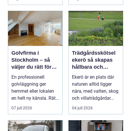
Hels...
Golvfirma i
Trädgårdsskötsel
Stockholm – så
ekerö så skapas
väljer du rätt för
hållbara och
ett hållbart golv
vackra utemiljöer
En professionell
Ekerö är en plats där
året runt
golvläggning ger
naturen alltid ligger
hemmet eller lokalen
nära, med vatten, skog
en helt ny känsla. Rätt
och villaträdgårdar
materi...
som ramar in ...
07 juli 2026
04 juli 2026