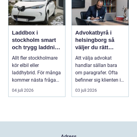
Laddbox i
Advokatbyrå i
stockholm smart
helsingborg så
och trygg laddning
väljer du rätt
hemma och på
juridiskt stöd
Allt fler stockholmare
Att välja advokat
jobbet
kör elbil eller
handlar sällan bara
laddhybrid. För många
om paragrafer. Ofta
kommer nästa fråga
befinner sig klienten i
direkt: hur laddar m...
en utsatt situatio...
04 juli 2026
03 juli 2026
Adress